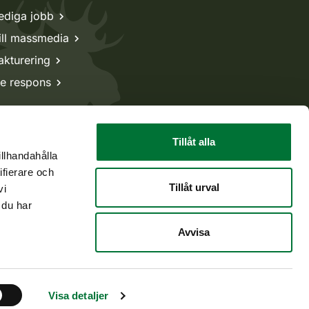
ediga jobb
ill massmedia
akturering
e respons
Tillåt alla
illhandahålla
ifierare och
Tillåt urval
vi
 du har
Avvisa
Tillbaka till början
Visa detaljer