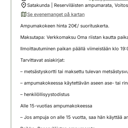
Satakunda | Reserviläisten ampumarata, Voitos
Se evenemanget på kartan
(avautuu uuteen välilehteen)
Ampumakokeen hinta 20€/ suorituskerta.
Maksutapa: Verkkomaksu Oma riistan kautta paikan
Ilmoittautuminen paikan päällä viimeistään klo 19:
Tarvittavat asiakirjat:
– metsästyskortti tai maksettu tulevan metsästysv
– ampumakokeessa käytettävän aseen ase- tai rinna
– henkilöllisyystodistus
Alle 15-vuotias ampumakokeessa
– Jos ampuja on alle 15 vuotta, saa hän käyttää 