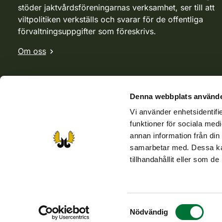
stöder jaktvårdsföreningarnas verksamhet, ser till att
viltpolitiken verkställs och svarar för de offentliga
förvaltningsuppgifter som föreskrivs.
Om oss
Denna webbplats använde
Vi använder enhetsidentifie
funktioner för sociala medi
annan information från din
samarbetar med. Dessa kan
tillhandahållit eller som d
Webbutik
Jvf-webbutik
Jägaren-tidningen
Kosteik
Samtyckesval
Tillgänglighetsutlåtande
Dataskyddbeskrivninger
Nödvändig
Använ