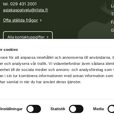
tel. 029 431 2001
L
asiakaspalvelu@riista.fi
T
Ofta ställda frågor
F
G
Alla kontaktuppgifter
r cookies
Jaktkort
rare för att anpassa innehållet och annonserna till användarna, t
Oma riista -tjänsten
er och analysera vår trafik. Vi vidarebefordrar även sådana ident
Ansökan om licenser och dispenser
 enhet till de sociala medier och annons- och analysföretag som 
 i sin tur kombinera informationen med annan information som
e har samlat in när du har använt deras tjänster.
ko.fi
Vieraspeto.fi
Oma riista
darvillkor
Inställningar
Handlingsoffentlighet
Statistik
Media