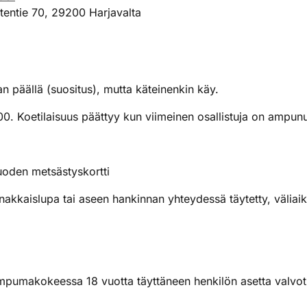
tentie 70, 29200 Harjavalta
 päällä (suositus), mutta käteinenkin käy.
00. Koetilaisuus päättyy kun viimeinen osallistuja on ampunu
uoden metsästyskortti
kkaislupa tai aseen hankinnan yhteydessä täytetty, väliaik
ampumakokeessa 18 vuotta täyttäneen henkilön asetta valvotu