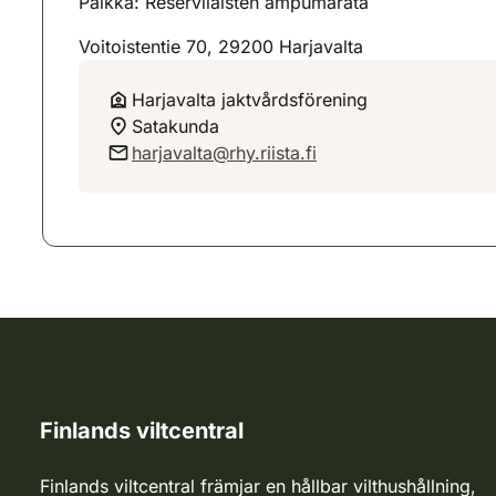
Paikka: Reserviläisten ampumarata
Voitoistentie 70, 29200 Harjavalta
Harjavalta jaktvårdsförening
Satakunda
harjavalta@rhy.riista.fi
Finlands viltcentral
Finlands viltcentral främjar en hållbar vilthushållning,