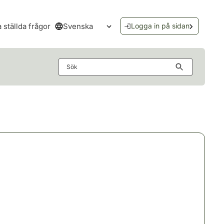
Svenska
a ställda frågor
Logga in på sidan
Öppna språkmenyn
Sök