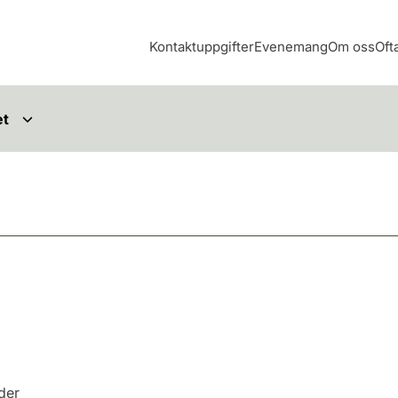
Kontaktuppgifter
Evenemang
Om oss
Oft
et
nder