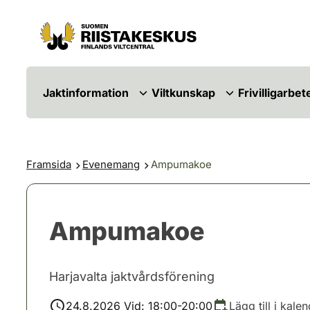
Hoppa till innehåll
Gå till webbplatskartan
Jaktinformation
Viltkunskap
Frivilligarbet
Framsida
Evenemang
Ampumakoe
Ampumakoe
Harjavalta jaktvårdsförening
24.8.2026 Vid: 18:00-20:00
Lägg till i kale