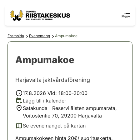
Hoppa till innehåll
Gå till webbplatskartan
Meny
Framsida
Evenemang
Ampumakoe
Ampumakoe
Harjavalta jaktvårdsförening
17.8.2026 Vid: 18:00-20:00
Lägg till i kalender
Satakunda | Reserviläisten ampumarata,
Voitostentie 70, 29200 Harjavalta
Se evenemanget på kartan
(avautuu uuteen välilehteen)
Ampumakokeen hinta 20€/ suorituskerta.