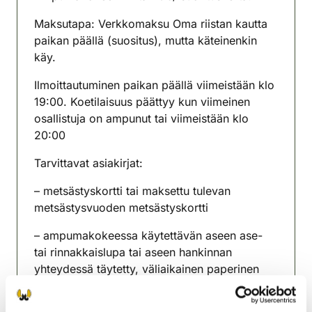
Maksutapa: Verkkomaksu Oma riistan kautta
paikan päällä (suositus), mutta käteinenkin
käy.
Ilmoittautuminen paikan päällä viimeistään klo
19:00. Koetilaisuus päättyy kun viimeinen
osallistuja on ampunut tai viimeistään klo
20:00
Tarvittavat asiakirjat:
– metsästyskortti tai maksettu tulevan
metsästysvuoden metsästyskortti
– ampumakokeessa käytettävän aseen ase-
tai rinnakkaislupa tai aseen hankinnan
yhteydessä täytetty, väliaikainen paperinen
ase- tai rinnakkaislupa.