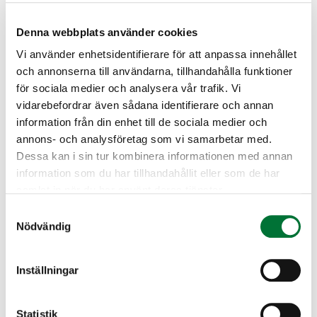
– henkilöllisyystodistus
Alle 15-vuotias ampumakokeessa
Denna webbplats använder cookies
Vi använder enhetsidentifierare för att anpassa innehållet
– Jos ampuja on alle 15 vuotta, saa hän
och annonserna till användarna, tillhandahålla funktioner
käyttää ampumakokeessa 18 vuotta
för sociala medier och analysera vår trafik. Vi
täyttäneen henkilön asetta valvotusti.
vidarebefordrar även sådana identifierare och annan
Koetilaisuudessa mahdollista suorittaa myös
information från din enhet till de sociala medier och
jousiampumakoe
annons- och analysföretag som vi samarbetar med.
Dessa kan i sin tur kombinera informationen med annan
Paikka: Reserviläisten ampumarata
information som du har tillhandahållit eller som de har
samlat in när du har använt deras tjänster.
Voitoistentie 70, 29200 Harjavalta
Samtyckesval
Nödvändig
Harjavalta jaktvårdsförening
Satakunda
harjavalta@rhy.riista.fi
Inställningar
Statistik