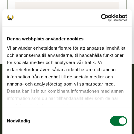
Jalasjärvi jaktvårdsförening
Österbotten
jalasjarvi@rhy.riista.fi
Denna webbplats använder cookies
Vi använder enhetsidentifierare för att anpassa innehållet
och annonserna till användarna, tillhandahålla funktioner
för sociala medier och analysera vår trafik. Vi
vidarebefordrar även sådana identifierare och annan
information från din enhet till de sociala medier och
annons- och analysföretag som vi samarbetar med.
Finlands viltcentral
Dessa kan i sin tur kombinera informationen med annan
information som du har tillhandahållit eller som de har
Finlands viltcentral främjar en hållbar vilthushållning, stöder
samlat in när du har använt deras tjänster.
jaktvårdsföreningarnas verksamhet, ser till att viltpolitiken
verkställs och svarar för de offentliga förvaltningsuppgifter
Samtyckesval
som föreskrivs.
Nödvändig
Om oss