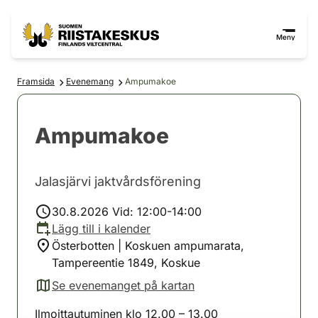
Hoppa till innehåll
Gå till webbplatskartan
Meny
Framsida
Evenemang
Ampumakoe
Ampumakoe
Jalasjärvi jaktvårdsförening
30.8.2026 Vid: 12:00-14:00
Lägg till i kalender
Österbotten | Koskuen ampumarata,
Tampereentie 1849, Koskue
Se evenemanget på kartan
(avautuu uuteen välilehteen)
Ilmoittautuminen klo 12.00 – 13.00