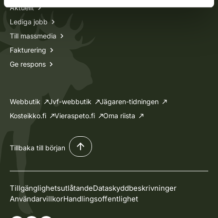
Aktuellt
Lediga jobb
Till massmedia
Fakturering
Ge respons
Webbutik
Jvf-webbutik
Jägaren-tidningen
Kosteikko.fi
Vieraspeto.fi
Oma riista
Tillbaka till början
Tillgänglighetsutlåtande
Dataskyddbeskrivninger
Användarvillkor
Handlingsoffentlighet