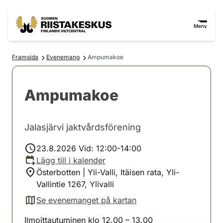
Hoppa till innehåll
Gå till webbplatskartan
Meny
Framsida
Evenemang
Ampumakoe
Ampumakoe
Jalasjärvi jaktvårdsförening
23.8.2026 Vid: 12:00-14:00
Lägg till i kalender
Österbotten | Yli-Valli, Itäisen rata, Yli-
Vallintie 1267, Ylivalli
Se evenemanget på kartan
(avautuu uuteen välilehteen)
Ilmoittautuminen klo 12.00 – 13.00