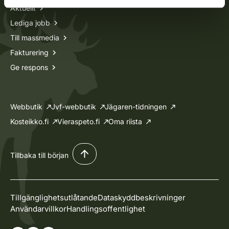
Aktuellt
Lediga jobb
Till massmedia
Fakturering
Ge respons
Webbutik
Jvf-webbutik
Jägaren-tidningen
Kosteikko.fi
Vieraspeto.fi
Oma riista
Tillbaka till början
Tillgänglighetsutlåtande
Dataskyddbeskrivninger
Användarvillkor
Handlingsoffentlighet