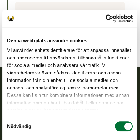
Jalasjärvi jaktvårdsförening
Österbotten
jalasjarvi@rhy.riista.fi
Denna webbplats använder cookies
Vi använder enhetsidentifierare för att anpassa innehållet
och annonserna till användarna, tillhandahålla funktioner
för sociala medier och analysera vår trafik. Vi
vidarebefordrar även sådana identifierare och annan
information från din enhet till de sociala medier och
annons- och analysföretag som vi samarbetar med.
Finlands viltcentral
Dessa kan i sin tur kombinera informationen med annan
information som du har tillhandahållit eller som de har
Finlands viltcentral främjar en hållbar vilthushållning, stöder
samlat in när du har använt deras tjänster.
jaktvårdsföreningarnas verksamhet, ser till att viltpolitiken
verkställs och svarar för de offentliga förvaltningsuppgifter
Samtyckesval
som föreskrivs.
Nödvändig
Om oss