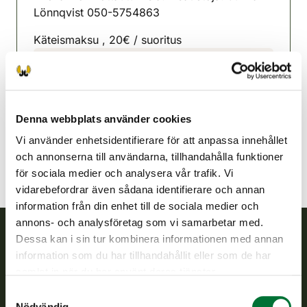
Lönnqvist 050-5754863
Käteismaksu , 20€ / suoritus
Lojo jaktvårdsförening
Nyland
050 575 4863
Denna webbplats använder cookies
lohja@rhy.riista.fi
Vi använder enhetsidentifierare för att anpassa innehållet
och annonserna till användarna, tillhandahålla funktioner
för sociala medier och analysera vår trafik. Vi
vidarebefordrar även sådana identifierare och annan
information från din enhet till de sociala medier och
annons- och analysföretag som vi samarbetar med.
Dessa kan i sin tur kombinera informationen med annan
Finlands viltcentral
information som du har tillhandahållit eller som de har
samlat in när du har använt deras tjänster.
Finlands viltcentral främjar en hållbar vilthushållning, stöder
Samtyckesval
jaktvårdsföreningarnas verksamhet, ser till att viltpolitiken
Nödvändig