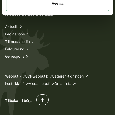
Avvisa
Information om oss
Aktuellt
Lediga jobb
Till massmedia
Fakturering
Ge respons
Webbutik
Jvf-webbutik
Jägaren-tidningen
Kosteikko.fi
Vieraspeto.fi
Oma riista
Tillbaka till början