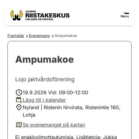
Hoppa till innehåll
Gå till webbplatskartan
Meny
Framsida
Evenemang
Ampumakoe
Ampumakoe
Lojo jaktvårdsförening
19.9.2026 Vid: 09:00-12:00
Lägg till i kalender
Nyland | Ristenin hirvirata, Ristenintie 160,
Lohja
Se evenemanget på kartan
(avautuu uuteen välilehteen)
Ei enakkoilmottautumisia. Lisätietoja: Jukka