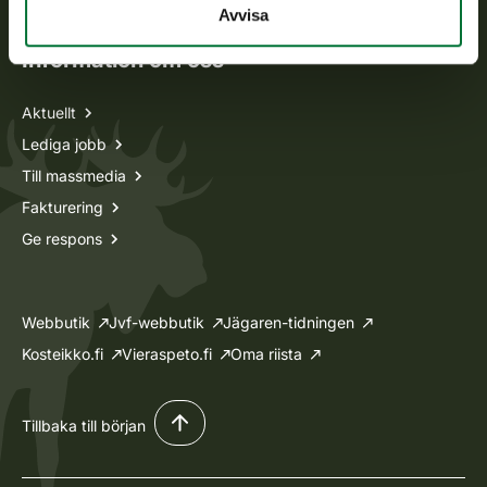
Avvisa
Information om oss
Aktuellt
Lediga jobb
Till massmedia
Fakturering
Ge respons
Webbutik
Jvf-webbutik
Jägaren-tidningen
Kosteikko.fi
Vieraspeto.fi
Oma riista
Tillbaka till början