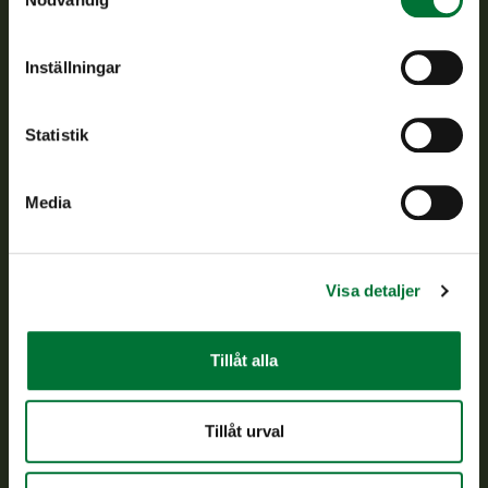
verkställs och svarar för de offentliga förvaltningsuppgifter
som föreskrivs.
Inställningar
Om oss
Statistik
Kundtjänst
Media
Vardagar kl. 9–15
tel. 029 431 2001
asiakaspalvelu@riista.fi
Ofta ställda frågor
Visa detaljer
Alla kontaktuppgifter
Tillåt alla
Jaktkort
Tillåt urval
Oma riista -tjänsten
Ansökan om licenser och dispenser