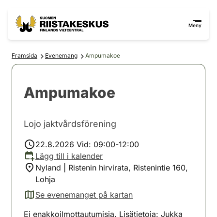
Hoppa till innehåll
Gå till webbplatskartan
Meny
Framsida
Evenemang
Ampumakoe
Ampumakoe
Lojo jaktvårdsförening
22.8.2026 Vid: 09:00-12:00
Lägg till i kalender
Nyland | Ristenin hirvirata, Ristenintie 160,
Lohja
Se evenemanget på kartan
(avautuu uuteen välilehteen)
Ei enakkoilmottautumisia. Lisätietoja: Jukka