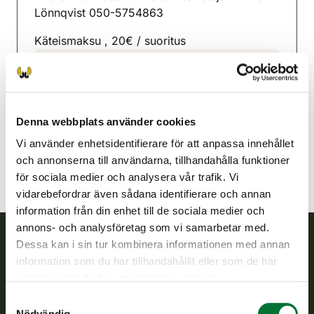
Lönnqvist 050-5754863
Käteismaksu , 20€ / suoritus
Lojo jaktvårdsförening
Nyland
050 575 4863
Denna webbplats använder cookies
lohja@rhy.riista.fi
Vi använder enhetsidentifierare för att anpassa innehållet
och annonserna till användarna, tillhandahålla funktioner
för sociala medier och analysera vår trafik. Vi
vidarebefordrar även sådana identifierare och annan
information från din enhet till de sociala medier och
annons- och analysföretag som vi samarbetar med.
Dessa kan i sin tur kombinera informationen med annan
Finlands viltcentral
information som du har tillhandahållit eller som de har
samlat in när du har använt deras tjänster.
Finlands viltcentral främjar en hållbar vilthushållning, stöder
Samtyckesval
jaktvårdsföreningarnas verksamhet, ser till att viltpolitiken
Nödvändig