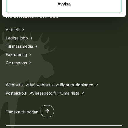
Avvisa
Information om oss
Aktuellt
Lediga jobb
Till massmedia
Fakturering
Ge respons
Webbutik
Jvf-webbutik
Jägaren-tidningen
Kosteikko.fi
Vieraspeto.fi
Oma riista
Tillbaka till början