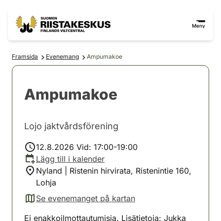
Hoppa till innehåll
Gå till webbplatskartan
Meny
Framsida
Evenemang
Ampumakoe
Ampumakoe
Lojo jaktvårdsförening
12.8.2026 Vid: 17:00-19:00
Lägg till i kalender
Nyland | Ristenin hirvirata, Ristenintie 160,
Lohja
Se evenemanget på kartan
(avautuu uuteen välilehteen)
Ei enakkoilmottautumisia. Lisätietoja: Jukka