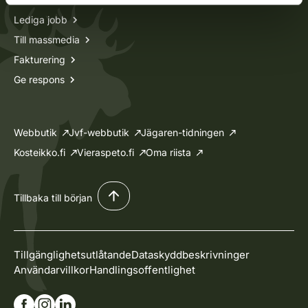
Lediga jobb
Till massmedia
Fakturering
Ge respons
Webbutik
Jvf-webbutik
Jägaren-tidningen
Kosteikko.fi
Vieraspeto.fi
Oma riista
Tillbaka till början
Tillgänglighetsutlåtande
Dataskyddbeskrivninger
Användarvillkor
Handlingsoffentlighet