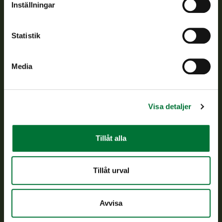
Inställningar
Kundtjänst
Statistik
Vardagar kl. 9–15
tel. 029 431 2001
asiakaspalvelu@riista.fi
Media
Ofta ställda frågor
Visa detaljer
Alla kontaktuppgifter
Tillåt alla
Jaktkort
Oma riista -tjänsten
Ansökan om licenser och dispenser
Tillåt urval
Information om oss
Avvisa
Aktuellt