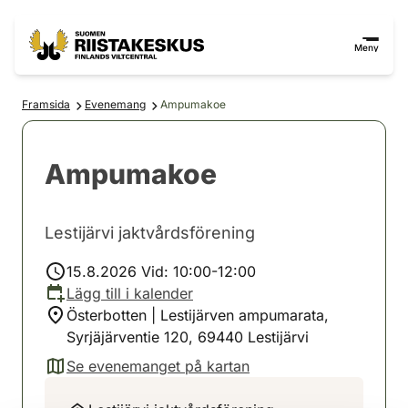
Hoppa till innehåll
Gå till webbplatskartan
Meny
Framsida
Evenemang
Ampumakoe
Ampumakoe
Lestijärvi jaktvårdsförening
15.8.2026 Vid: 10:00-12:00
Lägg till i kalender
Österbotten | Lestijärven ampumarata,
Syrjäjärventie 120, 69440 Lestijärvi
Se evenemanget på kartan
(avautuu uuteen välilehteen)