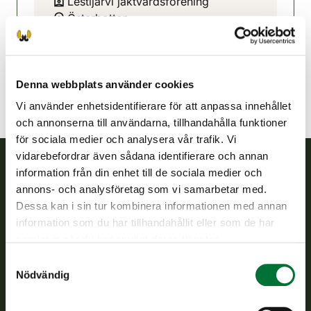
Lestijärvi jaktvårdsförening
Österbotten
040-5060340
lestijarvi@rhy.riista.fi
Denna webbplats använder cookies
Vi använder enhetsidentifierare för att anpassa innehållet
och annonserna till användarna, tillhandahålla funktioner
för sociala medier och analysera vår trafik. Vi
vidarebefordrar även sådana identifierare och annan
information från din enhet till de sociala medier och
Finlands viltcentral
annons- och analysföretag som vi samarbetar med.
Dessa kan i sin tur kombinera informationen med annan
Finlands viltcentral främjar en hållbar vilthushållning, stöder
information som du har tillhandahållit eller som de har
jaktvårdsföreningarnas verksamhet, ser till att viltpolitiken
samlat in när du har använt deras tjänster.
verkställs och svarar för de offentliga förvaltningsuppgifter
Samtyckesval
som föreskrivs.
Nödvändig
Om oss