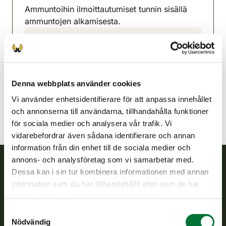
Ammuntoihin ilmoittautumiset tunnin sisällä
ammuntojen alkamisesta.
Östra Päijänne jaktvårdsförening
Mellersta Finland
0400-197947
ita-paijanne@rhy.riista.fi
Denna webbplats använder cookies
Vi använder enhetsidentifierare för att anpassa innehållet
och annonserna till användarna, tillhandahålla funktioner
för sociala medier och analysera vår trafik. Vi
vidarebefordrar även sådana identifierare och annan
information från din enhet till de sociala medier och
annons- och analysföretag som vi samarbetar med.
Dessa kan i sin tur kombinera informationen med annan
Finlands viltcentral
information som du har tillhandahållit eller som de har
samlat in när du har använt deras tjänster.
Finlands viltcentral främjar en hållbar vilthushållning, stöder
Samtyckesval
jaktvårdsföreningarnas verksamhet, ser till att viltpolitiken
Nödvändig
verkställs och svarar för de offentliga förvaltningsuppgifter