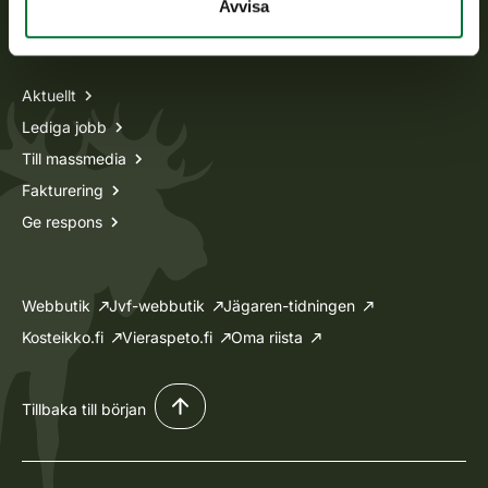
Avvisa
Information om oss
Aktuellt
Lediga jobb
Till massmedia
Fakturering
Ge respons
Webbutik
Jvf-webbutik
Jägaren-tidningen
Kosteikko.fi
Vieraspeto.fi
Oma riista
Tillbaka till början