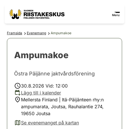
Hoppa till innehåll
Gå till webbplatskartan
Meny
Framsida
Evenemang
Ampumakoe
Ampumakoe
Östra Päijänne jaktvårdsförening
30.8.2026 Vid: 12:00
Lägg till i kalender
Mellersta Finland | Itä-Päijänteen rhy:n
ampumarata, Joutsa, Rauhalantie 274,
19650 Joutsa
Se evenemanget på kartan
(avautuu uuteen välilehteen)