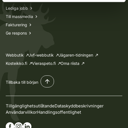
Lediga jobb
Till massmedia
Fakturering
Ge respons
Webbutik
Jvf-webbutik
Jägaren-tidningen
Kosteikko.fi
Vieraspeto.fi
Oma riista
Tillbaka till början
Tillgänglighetsutlåtande
Dataskyddbeskrivninger
Användarvillkor
Handlingsoffentlighet