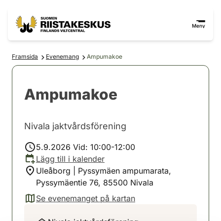
Hoppa till innehåll
Gå till webbplatskartan
Meny
Framsida
Evenemang
Ampumakoe
Ampumakoe
Nivala jaktvårdsförening
5.9.2026 Vid: 10:00-12:00
Lägg till i kalender
Uleåborg | Pyssymäen ampumarata,
Pyssymäentie 76, 85500 Nivala
Se evenemanget på kartan
(avautuu uuteen välilehteen)