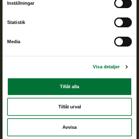
Inställningar
Kundtjänst
Statistik
Vardagar kl. 9–15
tel. 029 431 2001
asiakaspalvelu@riista.fi
Media
Ofta ställda frågor
Visa detaljer
Alla kontaktuppgifter
Tillåt alla
Jaktkort
Oma riista -tjänsten
Ansökan om licenser och dispenser
Tillåt urval
Information om oss
Avvisa
Aktuellt