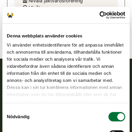
Nivala jaktvårdsförening
Uleåborg
0400794713
nivala@rhy.riista.fi
Denna webbplats använder cookies
Vi använder enhetsidentifierare för att anpassa innehållet
och annonserna till användarna, tillhandahålla funktioner
för sociala medier och analysera vår trafik. Vi
vidarebefordrar även sådana identifierare och annan
information från din enhet till de sociala medier och
Finlands viltcentral
annons- och analysföretag som vi samarbetar med.
Dessa kan i sin tur kombinera informationen med annan
Finlands viltcentral främjar en hållbar vilthushållning, stöder
information som du har tillhandahållit eller som de har
jaktvårdsföreningarnas verksamhet, ser till att viltpolitiken
samlat in när du har använt deras tjänster.
verkställs och svarar för de offentliga förvaltningsuppgifter
Samtyckesval
som föreskrivs.
Nödvändig
Om oss