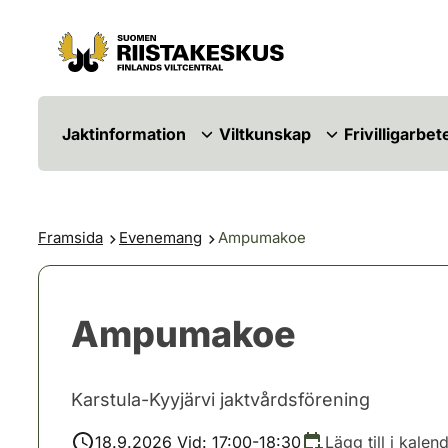
Hoppa till innehåll
Gå till webbplatskartan
Jaktinformation
Viltkunskap
Frivilligarbet
Framsida
Evenemang
Ampumakoe
Ampumakoe
Karstula-Kyyjärvi jaktvårdsförening
18.9.2026 Vid: 17:00-18:30
Lägg till i kalen