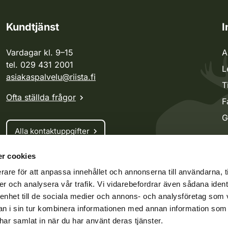
Kundtjänst
I
Vardagar kl. 9–15
A
tel. 029 431 2001
L
asiakaspalvelu@riista.fi
T
Ofta ställda frågor
F
G
Alla kontaktuppgifter
r cookies
Jaktkort
rare för att anpassa innehållet och annonserna till användarna, t
Oma riista -tjänsten
er och analysera vår trafik. Vi vidarebefordrar även sådana ident
Ansökan om licenser och dispenser
 enhet till de sociala medier och annons- och analysföretag som 
 i sin tur kombinera informationen med annan information som
e har samlat in när du har använt deras tjänster.