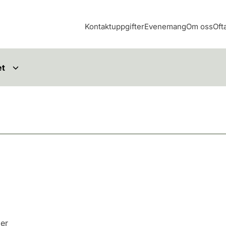
Kontaktuppgifter
Evenemang
Om oss
Oft
et
der