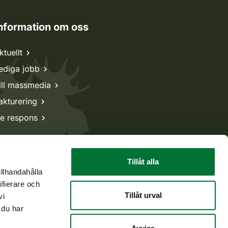
nformation om oss
ktuellt
ediga jobb
ill massmedia
akturering
e respons
Tillåt alla
illhandahålla
ifierare och
Tillåt urval
vi
 du har