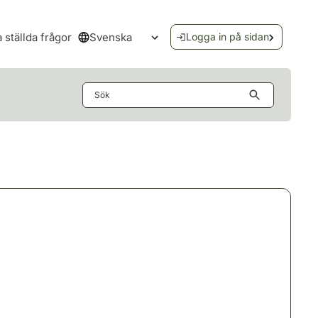
Svenska
a ställda frågor
Logga in på sidan
Öppna språkmenyn
Sök