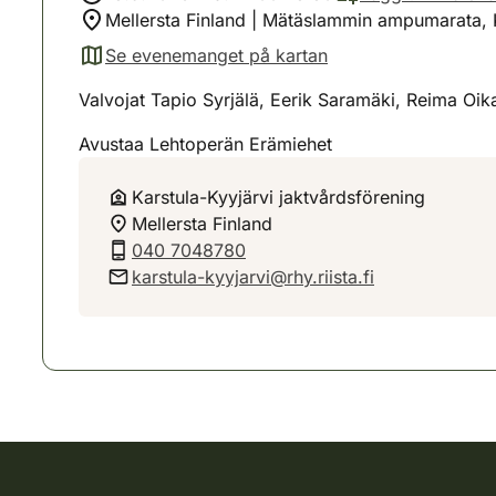
Mellersta Finland | Mätäslammin ampumarata, 
Se evenemanget på kartan
(avautuu uuteen välilehteen)
Valvojat Tapio Syrjälä, Eerik Saramäki, Reima Oika
Avustaa Lehtoperän Erämiehet
Karstula-Kyyjärvi jaktvårdsförening
Mellersta Finland
040 7048780
karstula-kyyjarvi@rhy.riista.fi