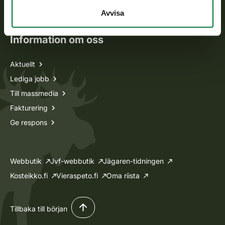
Ansökan om licenser och dispenser
Avvisa
Information om oss
Aktuellt
Lediga jobb
Till massmedia
Fakturering
Ge respons
Webbutik
Jvf-webbutik
Jägaren-tidningen
Kosteikko.fi
Vieraspeto.fi
Oma riista
Tillbaka till början