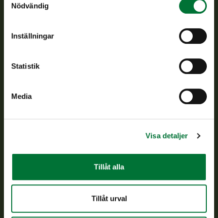
Nödvändig
jaktvårdsföreningarnas verksamhet, ser till att viltpolitiken
verkställs och svarar för de offentliga förvaltningsuppgifter
som föreskrivs.
Inställningar
Om oss
Statistik
Kundtjänst
Media
Vardagar kl. 9–15
tel. 029 431 2001
asiakaspalvelu@riista.fi
Visa detaljer
Ofta ställda frågor
Tillåt alla
Alla kontaktuppgifter
Tillåt urval
Jaktkort
Oma riista -tjänsten