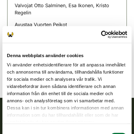
Valvojat Otto Salminen, Esa Ikonen, Kristo
Regelin
Avustaa Vuorten Peikot
Karstula-Kyyjärvi jaktvårdsförening
Mellersta Finland
040 7048780
Denna webbplats använder cookies
karstula-kyyjarvi@rhy.riista.fi
Vi använder enhetsidentifierare för att anpassa innehållet
och annonserna till användarna, tillhandahålla funktioner
för sociala medier och analysera vår trafik. Vi
vidarebefordrar även sådana identifierare och annan
information från din enhet till de sociala medier och
annons- och analysföretag som vi samarbetar med.
Dessa kan i sin tur kombinera informationen med annan
information som du har tillhandahållit eller som de har
Finlands viltcentral
samlat in när du har använt deras tjänster.
Samtyckesval
Finlands viltcentral främjar en hållbar vilthushållning, stöder