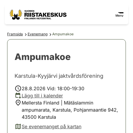
Hoppa till innehåll
Gå till webbplatskartan
Meny
Framsida
Evenemang
Ampumakoe
Ampumakoe
Karstula-Kyyjärvi jaktvårdsförening
28.8.2026 Vid: 18:00-19:30
Lägg till i kalender
Mellersta Finland | Mätäslammin
ampumarata, Karstula, Pohjanmaantie 942,
43500 Karstula
Se evenemanget på kartan
(avautuu uuteen välilehteen)