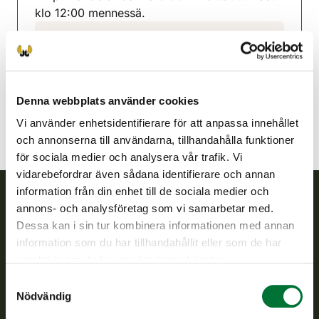
klo 12:00 mennessä.
Posio jaktvårdsförening
Lappland
posio@rhy.riista.fi
Denna webbplats använder cookies
Vi använder enhetsidentifierare för att anpassa innehållet
och annonserna till användarna, tillhandahålla funktioner
för sociala medier och analysera vår trafik. Vi
vidarebefordrar även sådana identifierare och annan
information från din enhet till de sociala medier och
annons- och analysföretag som vi samarbetar med.
Finlands viltcentral
Dessa kan i sin tur kombinera informationen med annan
information som du har tillhandahållit eller som de har
Finlands viltcentral främjar en hållbar vilthushållning, stöder
samlat in när du har använt deras tjänster.
jaktvårdsföreningarnas verksamhet, ser till att viltpolitiken
Samtyckesval
verkställs och svarar för de offentliga förvaltningsuppgifter
Nödvändig
som föreskrivs.