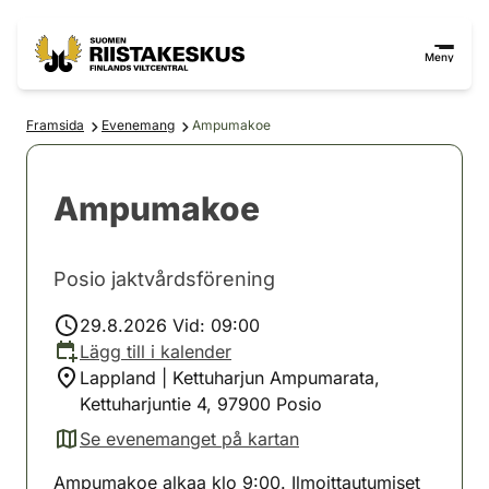
Hoppa till innehåll
Gå till webbplatskartan
Meny
Framsida
Evenemang
Ampumakoe
Ampumakoe
Posio jaktvårdsförening
29.8.2026 Vid: 09:00
Lägg till i kalender
Lappland | Kettuharjun Ampumarata,
Kettuharjuntie 4, 97900 Posio
Se evenemanget på kartan
(avautuu uuteen välilehteen)
Ampumakoe alkaa klo 9:00. Ilmoittautumiset