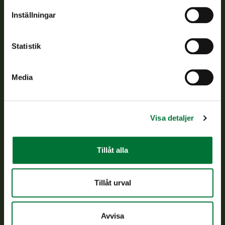
Om oss
Inställningar
Kundtjänst
Statistik
Vardagar kl. 9–15
tel. 029 431 2001
Media
asiakaspalvelu@riista.fi
Ofta ställda frågor
Visa detaljer
Alla kontaktuppgifter
Tillåt alla
Jaktkort
Oma riista -tjänsten
Tillåt urval
Ansökan om licenser och dispenser
Avvisa
Information om oss