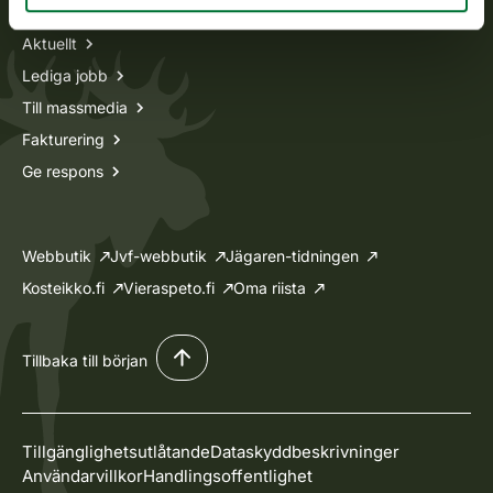
Aktuellt
Lediga jobb
Till massmedia
Fakturering
Ge respons
Webbutik
Jvf-webbutik
Jägaren-tidningen
Kosteikko.fi
Vieraspeto.fi
Oma riista
Tillbaka till början
Tillgänglighetsutlåtande
Dataskyddbeskrivninger
Användarvillkor
Handlingsoffentlighet