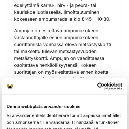
edellyttämä karhu-, hirvi- ja peura- tai
kauriskoe luotiaseella. Ilmoittautuminen
kokeeseen ampumaradalla klo 8:45 – 10:30.
Ampujan on esitettävä ampumakokeen
vastaanottajalle ennen ampumakokeen
suorittamista voimassa oleva metsästyskortti
tai maksettu tulevan metsästysvuoden
metsästyskortti. Ampujan on vaadittaessa
osoitettava henkilöllisyytensä. Kokeen
suorittajan on myös esitettävä ennen koetta
ammunnanvalvojalle käytettävään aseeseen
hallussapito- tai rinnakkaislupa.
Ampumakoemaksu on 20 €/suorituskerta.
Maksu käteisellä tai OmaRiistassa
Denna webbplats använder cookies
verkkomaksuna. Varaa 20 euron seteleitä
Vi använder enhetsidentifierare för att anpassa innehållet
mukaan maksua varten.
och annonserna till användarna, tillhandahålla funktioner