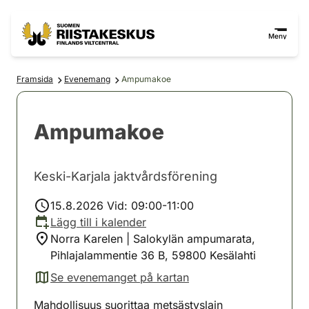
Hoppa till innehåll
Gå till webbplatskartan
Meny
Framsida
Evenemang
Ampumakoe
Ampumakoe
Keski-Karjala jaktvårdsförening
15.8.2026 Vid: 09:00-11:00
Lägg till i kalender
Norra Karelen | Salokylän ampumarata,
Pihlajalammentie 36 B, 59800 Kesälahti
Se evenemanget på kartan
(avautuu uuteen välilehteen)
Mahdollisuus suorittaa metsästyslain