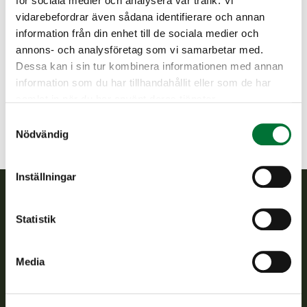
Lisätietoja toiminnanohjaajalta
för sociala medier och analysera vår trafik. Vi
vidarebefordrar även sådana identifierare och annan
Keski-Karjala jaktvårdsförening
information från din enhet till de sociala medier och
Norra Karelen
annons- och analysföretag som vi samarbetar med.
+358442410121
Dessa kan i sin tur kombinera informationen med annan
keski-karjala@rhy.riista.fi
information som du har tillhandahållit eller som de har
samlat in när du har använt deras tjänster.
Samtyckesval
Nödvändig
Inställningar
Finlands viltcentral
Statistik
Finlands viltcentral främjar en hållbar vilthushållning, stöder
Media
jaktvårdsföreningarnas verksamhet, ser till att viltpolitiken
verkställs och svarar för de offentliga förvaltningsuppgifter
som föreskrivs.