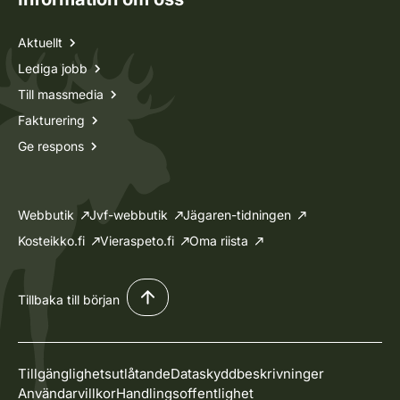
Aktuellt
Lediga jobb
Till massmedia
Fakturering
Ge respons
Webbutik
Jvf-webbutik
Jägaren-tidningen
Kosteikko.fi
Vieraspeto.fi
Oma riista
Tillbaka till början
Tillgänglighetsutlåtande
Dataskyddbeskrivninger
Användarvillkor
Handlingsoffentlighet