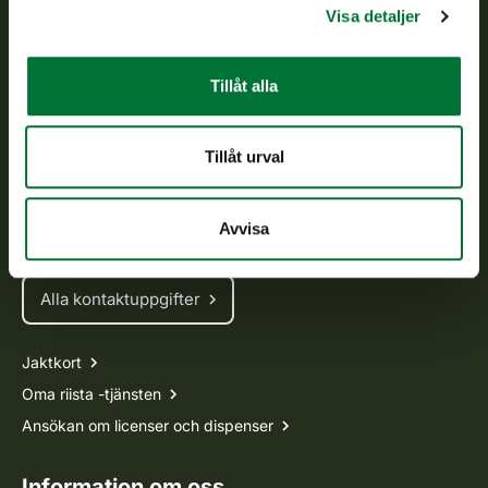
Visa detaljer
Om oss
Tillåt alla
Kundtjänst
Vardagar kl. 9–15
Tillåt urval
tel. 029 431 2001
asiakaspalvelu@riista.fi
Avvisa
Ofta ställda frågor
Alla kontaktuppgifter
Jaktkort
Oma riista -tjänsten
Ansökan om licenser och dispenser
Information om oss