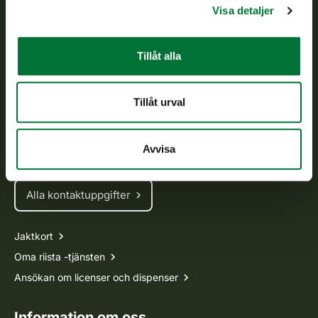
Visa detaljer
Om oss
Tillåt alla
Kundtjänst
Vardagar kl. 9–15
Tillåt urval
tel. 029 431 2001
asiakaspalvelu@riista.fi
Avvisa
Ofta ställda frågor
Alla kontaktuppgifter
Jaktkort
Oma riista -tjänsten
Ansökan om licenser och dispenser
Information om oss