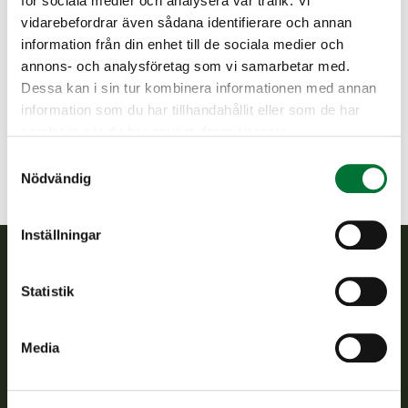
Lisätietoja toiminnanohjaajalta
för sociala medier och analysera vår trafik. Vi
vidarebefordrar även sådana identifierare och annan
Keski-Karjala jaktvårdsförening
information från din enhet till de sociala medier och
Norra Karelen
annons- och analysföretag som vi samarbetar med.
+358442410121
Dessa kan i sin tur kombinera informationen med annan
keski-karjala@rhy.riista.fi
information som du har tillhandahållit eller som de har
samlat in när du har använt deras tjänster.
Samtyckesval
Nödvändig
Inställningar
Finlands viltcentral
Statistik
Finlands viltcentral främjar en hållbar vilthushållning, stöder
Media
jaktvårdsföreningarnas verksamhet, ser till att viltpolitiken
verkställs och svarar för de offentliga förvaltningsuppgifter
som föreskrivs.