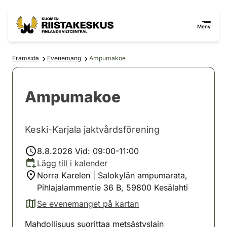
Hoppa till innehåll
Gå till webbplatskartan
Meny
Framsida
Evenemang
Ampumakoe
Ampumakoe
Keski-Karjala jaktvårdsförening
8.8.2026 Vid: 09:00-11:00
Lägg till i kalender
Norra Karelen | Salokylän ampumarata,
Pihlajalammentie 36 B, 59800 Kesälahti
Se evenemanget på kartan
(avautuu uuteen välilehteen)
Mahdollisuus suorittaa metsästyslain