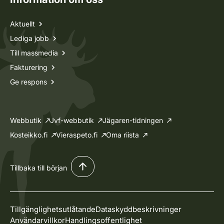
Aktuellt
Lediga jobb
Till massmedia
Fakturering
Ge respons
Webbutik
Jvf-webbutik
Jägaren-tidningen
Kosteikko.fi
Vieraspeto.fi
Oma riista
Tillbaka till början
Tillgänglighetsutlåtande
Dataskyddbeskrivninger
Användarvillkor
Handlingsoffentlighet