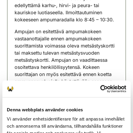
edellyttämä karhu-, hirvi- ja peura- tai
kauriskoe luotiaseella. Ilmoittautuminen
kokeeseen ampumaradalla klo 8:45 – 10:30.
Ampujan on esitettävä ampumakokeen
vastaanottajalle ennen ampumakokeen
suorittamista voimassa oleva metsästyskortti
tai maksettu tulevan metsästysvuoden
metsästyskortti. Ampujan on vaadittaessa
osoitettava henkilöllisyytensä. Kokeen
suorittajan on myös esitettävä ennen koetta
ammunnanvalvojalle käytettävään aseeseen
hallussapito- tai rinnakkaislupa.
Ampumakoemaksu on 20 €/suorituskerta.
Maksu käteisellä tai OmaRiistassa
Denna webbplats använder cookies
verkkomaksuna. Varaa 20 euron seteleitä
Vi använder enhetsidentifierare för att anpassa innehållet
mukaan maksua varten.
och annonserna till användarna, tillhandahålla funktioner