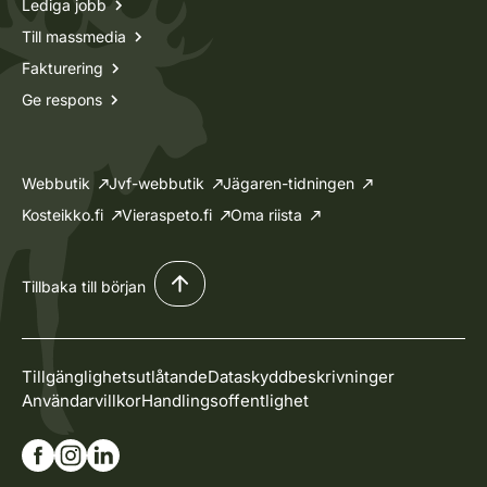
Lediga jobb
Till massmedia
Fakturering
Ge respons
Webbutik
Jvf-webbutik
Jägaren-tidningen
Kosteikko.fi
Vieraspeto.fi
Oma riista
Tillbaka till början
Tillgänglighetsutlåtande
Dataskyddbeskrivninger
Användarvillkor
Handlingsoffentlighet
Gå till vår Facebook-sida
Gå till vår Instagram-sida
Gå till vår Linkedin-sida