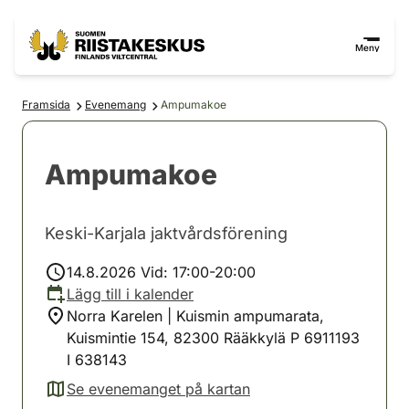
Hoppa till innehåll
Gå till webbplatskartan
Meny
Framsida
Evenemang
Ampumakoe
Ampumakoe
Keski-Karjala jaktvårdsförening
14.8.2026 Vid: 17:00-20:00
Lägg till i kalender
Norra Karelen | Kuismin ampumarata,
Kuismintie 154, 82300 Rääkkylä P 6911193
I 638143
Se evenemanget på kartan
(avautuu uuteen välilehteen)