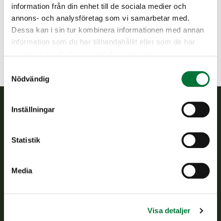
Norra Karelen
information från din enhet till de sociala medier och
+358442410121
annons- och analysföretag som vi samarbetar med.
keski-karjala@rhy.riista.fi
Dessa kan i sin tur kombinera informationen med annan
information som du har tillhandahållit eller som de har
samlat in när du har använt deras tjänster.
Samtyckesval
Nödvändig
Inställningar
Finlands viltcentral
Statistik
Finlands viltcentral främjar en hållbar vilthushållning, stöder
jaktvårdsföreningarnas verksamhet, ser till att viltpolitiken
verkställs och svarar för de offentliga förvaltningsuppgifter
Media
som föreskrivs.
Om oss
Visa detaljer