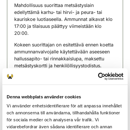
Mahdollisuus suorittaa metsästyslain
edellyttämä karhu- tai hirvi- ja peura- tai
kauriskoe luotiaseella. Ammunnat alkavat klo
17:00 ja tilaisuus päättyy viimeistään klo
20:00.
Kokeen suorittajan on esitettävä ennen koetta
ammunnanvalvojalle käytettävään aseeseen
hallussapito- tai rinnakkaislupa, maksettu
metsästyskortti ja henkilöllisyystodistus.
Ampumakoemaksu on 20 €/suorituskerta.
Maksu käteisellä tai Omariistan kautta
verkkomaksuna. Varaa 20 euron seteleitä
Denna webbplats använder cookies
mukaan maksua varten.
Vi använder enhetsidentifierare för att anpassa innehållet
Lisätietoja toiminnanohjaajalta
och annonserna till användarna, tillhandahålla funktioner
för sociala medier och analysera vår trafik. Vi
Keski-Karjala jaktvårdsförening
vidarebefordrar även sådana identifierare och annan