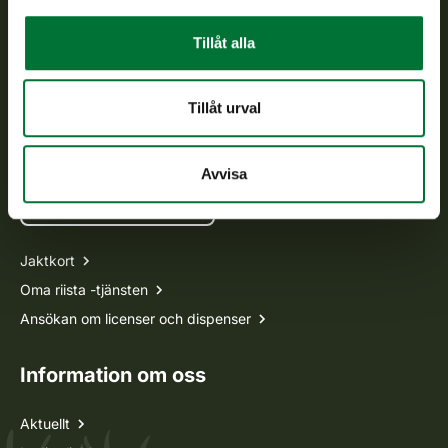
Kundtjänst
Tillåt alla
Vardagar kl. 9–15
tel. 029 431 2001
asiakaspalvelu@riista.fi
Tillåt urval
Ofta ställda frågor
Avvisa
Alla kontaktuppgifter
Jaktkort
Oma riista -tjänsten
Ansökan om licenser och dispenser
Information om oss
Aktuellt