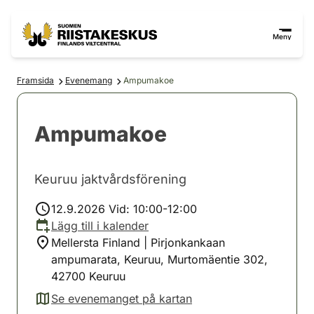
Hoppa till innehåll
Gå till webbplatskartan
Meny
Framsida
Evenemang
Ampumakoe
Ampumakoe
Keuruu jaktvårdsförening
12.9.2026 Vid: 10:00-12:00
Lägg till i kalender
Mellersta Finland | Pirjonkankaan
ampumarata, Keuruu, Murtomäentie 302,
42700 Keuruu
Se evenemanget på kartan
(avautuu uuteen välilehteen)