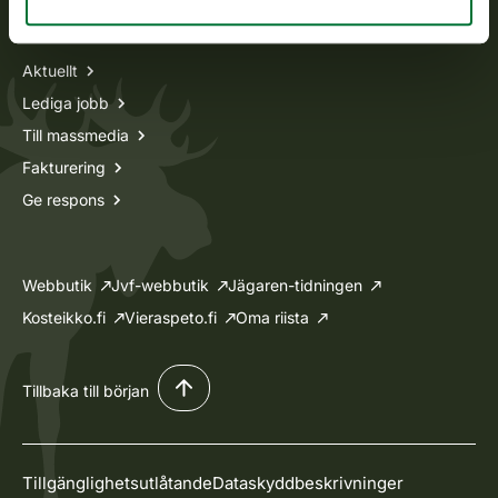
Information om oss
Aktuellt
Lediga jobb
Till massmedia
Fakturering
Ge respons
Webbutik
Jvf-webbutik
Jägaren-tidningen
Kosteikko.fi
Vieraspeto.fi
Oma riista
Tillbaka till början
Tillgänglighetsutlåtande
Dataskyddbeskrivninger