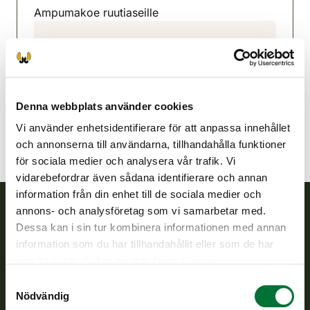
Ampumakoe ruutiaseille
Keuruu jaktvårdsförening
Mellersta Finland
050 5012786
keuruu@rhy.riista.fi
Denna webbplats använder cookies
Vi använder enhetsidentifierare för att anpassa innehållet
och annonserna till användarna, tillhandahålla funktioner
för sociala medier och analysera vår trafik. Vi
vidarebefordrar även sådana identifierare och annan
information från din enhet till de sociala medier och
annons- och analysföretag som vi samarbetar med.
Dessa kan i sin tur kombinera informationen med annan
Finlands viltcentral
information som du har tillhandahållit eller som de har
samlat in när du har använt deras tjänster.
Finlands viltcentral främjar en hållbar vilthushållning, stöder
jaktvårdsföreningarnas verksamhet, ser till att viltpolitiken
Samtyckesval
verkställs och svarar för de offentliga förvaltningsuppgifter
Nödvändig
som föreskrivs.