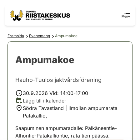
Hoppa till innehåll
Gå till webbplatskartan
Meny
Framsida
Evenemang
Ampumakoe
Ampumakoe
Hauho-Tuulos jaktvårdsförening
30.9.2026 Vid: 14:00-17:00
Lägg till i kalender
Södra Tavastland | Ilmoilan ampumarata
Patakallio,
Saapuminen ampumaradalle: Pälkäneentie-
Alhontie-Patakalliontie, rata tien päässä.