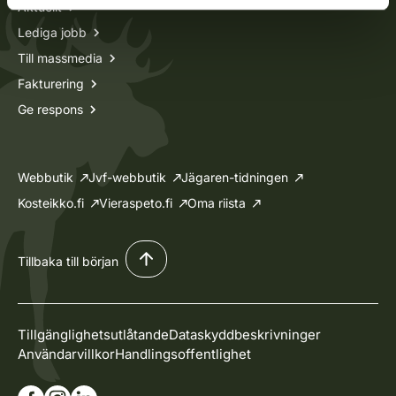
Aktuellt
Lediga jobb
Till massmedia
Fakturering
Ge respons
Webbutik
Jvf-webbutik
Jägaren-tidningen
Kosteikko.fi
Vieraspeto.fi
Oma riista
Tillbaka till början
Tillgänglighetsutlåtande
Dataskyddbeskrivninger
Användarvillkor
Handlingsoffentlighet