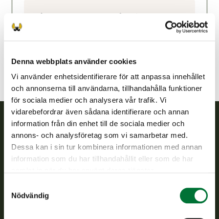
Hauho-Tuulos jaktvårdsförening
Södra Tavastland
hauho-tuulos@rhy.riista.fi
Denna webbplats använder cookies
Vi använder enhetsidentifierare för att anpassa innehållet
och annonserna till användarna, tillhandahålla funktioner
för sociala medier och analysera vår trafik. Vi
vidarebefordrar även sådana identifierare och annan
information från din enhet till de sociala medier och
Finlands viltcentral
annons- och analysföretag som vi samarbetar med.
Dessa kan i sin tur kombinera informationen med annan
information som du har tillhandahållit eller som de har
Finlands viltcentral främjar en hållbar vilthushållning, stöder
jaktvårdsföreningarnas verksamhet, ser till att viltpolitiken
samlat in när du har använt deras tjänster.
verkställs och svarar för de offentliga förvaltningsuppgifter
Samtyckesval
som föreskrivs.
Nödvändig
Om oss