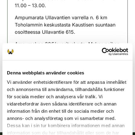
11.00 – 13.00.
Ampumarata Ullavantien varrella n. 6 km
Toholammin keskustasta Kaustisen suuntaan
osoitteessa Ullavantie 615.
Ampumakoe 20€/suorituskerta. Maksu paikan
päällä joko käteisellä tai verkkomaksuna Oma
riistan kautta.
Toholampi jaktvårdsförening
Denna webbplats använder cookies
Österbotten
Vi använder enhetsidentifierare för att anpassa innehållet
0505854808
och annonserna till användarna, tillhandahålla funktioner
toholampi@rhy.riista.fi
för sociala medier och analysera vår trafik. Vi
vidarebefordrar även sådana identifierare och annan
information från din enhet till de sociala medier och
annons- och analysföretag som vi samarbetar med.
Dessa kan i sin tur kombinera informationen med annan
information som du har tillhandahållit eller som de har