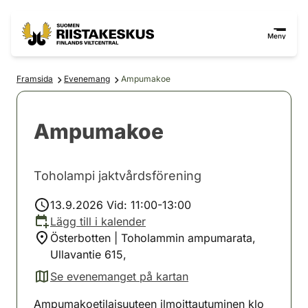
Hoppa till innehåll
Gå till webbplatskartan
Meny
Framsida
Evenemang
Ampumakoe
Ampumakoe
Toholampi jaktvårdsförening
13.9.2026 Vid: 11:00-13:00
Lägg till i kalender
Österbotten | Toholammin ampumarata,
Ullavantie 615,
Se evenemanget på kartan
(avautuu uuteen välilehteen)
Ampumakoetilaisuuteen ilmoittautuminen klo