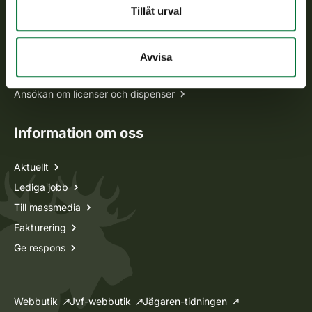
Tillåt urval
Alla kontaktuppgifter
Jaktkort
Avvisa
Oma riista -tjänsten
Ansökan om licenser och dispenser
Information om oss
Aktuellt
Lediga jobb
Till massmedia
Fakturering
Ge respons
Webbutik
Jvf-webbutik
Jägaren-tidningen