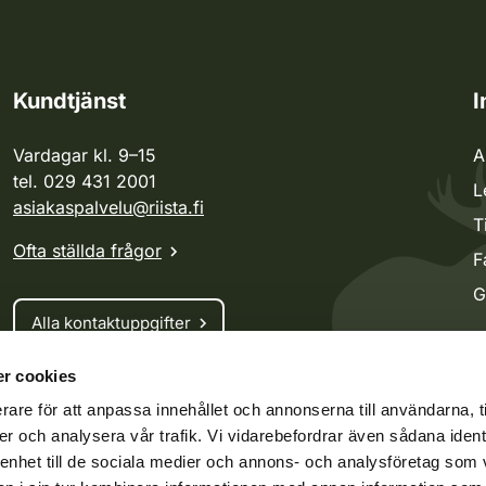
Kundtjänst
I
Vardagar kl. 9–15
A
tel. 029 431 2001
L
asiakaspalvelu@riista.fi
T
Ofta ställda frågor
F
G
Alla kontaktuppgifter
r cookies
Jaktkort
rare för att anpassa innehållet och annonserna till användarna, t
Oma riista -tjänsten
er och analysera vår trafik. Vi vidarebefordrar även sådana ident
Ansökan om licenser och dispenser
 enhet till de sociala medier och annons- och analysföretag som 