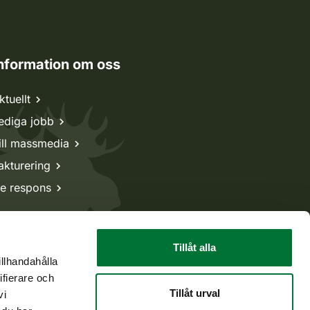
nformation om oss
ktuellt
ediga jobb
ill massmedia
akturering
e respons
Tillåt alla
illhandahålla
ifierare och
Tillåt urval
vi