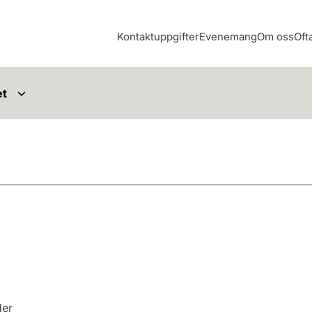
Kontaktuppgifter
Evenemang
Om oss
Oft
et
der