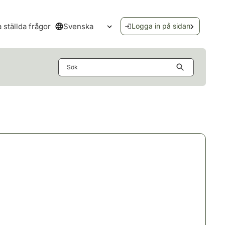
Svenska
a ställda frågor
Logga in på sidan
Öppna språkmenyn
Sök