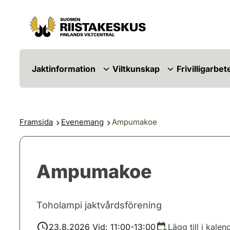
Hoppa till innehåll
Gå till webbplatskartan
Jaktinformation
Viltkunskap
Frivilligarbet
Framsida
Evenemang
Ampumakoe
Ampumakoe
Toholampi jaktvårdsförening
23.8.2026 Vid: 11:00-13:00
Lägg till i kalen