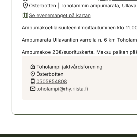
Österbotten | Toholammin ampumarata, Ullavan
Se evenemanget på kartan
(avautuu uuteen välilehteen)
Ampumakoetilaisuuteen ilmoittautuminen klo 11.00
Ampumarata Ullavantien varrella n. 6 km Toholamm
Ampumakoe 20€/suorituskerta. Maksu paikan pääll
Toholampi jaktvårdsförening
Österbotten
0505854808
toholampi@rhy.riista.fi