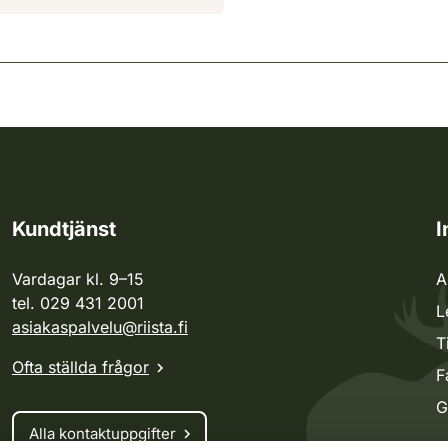
Kundtjänst
I
Vardagar kl. 9–15
A
tel. 029 431 2001
L
asiakaspalvelu@riista.fi
T
Ofta ställda frågor
F
G
Alla kontaktuppgifter