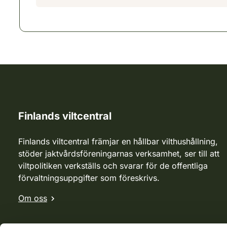
Finlands viltcentral
Finlands viltcentral främjar en hållbar vilthushållning,
stöder jaktvårdsföreningarnas verksamhet, ser till att
viltpolitiken verkställs och svarar för de offentliga
förvaltningsuppgifter som föreskrivs.
Om oss