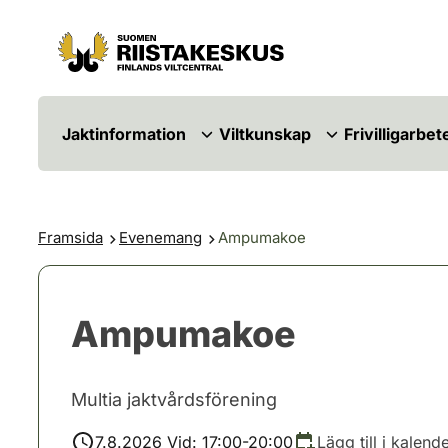
Hoppa till innehåll
Gå till webbplatskartan
Jaktinformation
Viltkunskap
Frivilligarbet
Framsida
Evenemang
Ampumakoe
Ampumakoe
Multia jaktvårdsförening
7.8.2026 Vid: 17:00-20:00
Lägg till i kalend