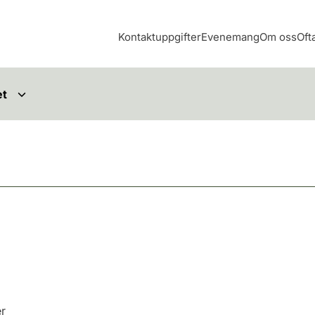
Kontaktuppgifter
Evenemang
Om oss
Oft
et
er