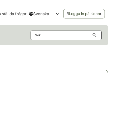
Svenska
a ställda frågor
Logga in på sidan
Öppna språkmenyn
Sök