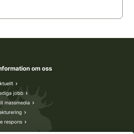
nformation om oss
ktuellt
ediga jobb
ill massmedia
akturering
e respons