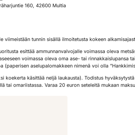
räharjuntie 160, 42600 Multia
viimeistään tunnin sisällä ilmoitetusta kokeen alkamisajast
ritusta esittää ammunnanvalvojalle voimassa oleva metsäs
eeseen voimassa oleva oma ase- tai rinnakkaislupansa tai
upa (paperisen aselupalomakkeen nimenä voi olla ”Hankkimislu
 koekerta käsittää neljä laukausta). Todistus hyväksytyst
ellä tai omariistassa. Varaa 20 euron seteleitä mukaan maks