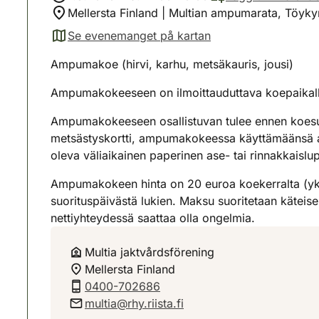
Mellersta Finland | Multian ampumarata, Töyky
Se evenemanget på kartan
(avautuu uuteen välilehteen)
Ampumakoe (hirvi, karhu, metsäkauris, jousi)
Ampumakokeeseen on ilmoittauduttava koepaikalle 
Ampumakokeeseen osallistuvan tulee ennen koesuo
metsästyskortti, ampumakokeessa käyttämäänsä as
oleva väliaikainen paperinen ase- tai rinnakkaisl
Ampumakokeen hinta on 20 euroa koekerralta (yksi
suorituspäivästä lukien. Maksu suoritetaan käteis
nettiyhteydessä saattaa olla ongelmia.
Multia jaktvårdsförening
Mellersta Finland
0400-702686
multia@rhy.riista.fi