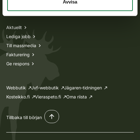
Avvisa
Information om oss
Aktuellt
Lediga jobb
Till massmedia
Fakturering
Ge respons
Webbutik
Jvf-webbutik
Jägaren-tidningen
Kosteikko.fi
Vieraspeto.fi
Oma riista
Tillbaka till början