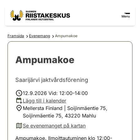
Hoppa till innehåll
Gå till webbplatskartan
Meny
Framsida
Evenemang
Ampumakoe
Ampumakoe
Saarijärvi jaktvårdsförening
12.9.2026 Vid: 12:00-14:00
Lägg till i kalender
Mellersta Finland | Soijinmäentie 75,
Soijinmäentie 75, 43220 Mahlu
Se evenemanget på kartan
(avautuu uuteen välilehteen)
Ampumakoe. Ilmoittautuminen klo 12:00-