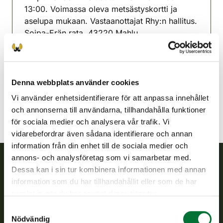
13:00. Voimassa oleva metsästyskortti ja
aselupa mukaan. Vastaanottajat Rhy:n hallitus.
Soipa-Erän rata. 43220 Mahlu.
Saarijärvi jaktvårdsförening
Mellersta Finland
040-7315447
Denna webbplats använder cookies
Vi använder enhetsidentifierare för att anpassa innehållet
och annonserna till användarna, tillhandahålla funktioner
för sociala medier och analysera vår trafik. Vi
vidarebefordrar även sådana identifierare och annan
information från din enhet till de sociala medier och
annons- och analysföretag som vi samarbetar med.
Dessa kan i sin tur kombinera informationen med annan
Finlands viltcentral
information som du har tillhandahållit eller som de har
samlat in när du har använt deras tjänster.
Finlands viltcentral främjar en hållbar vilthushållning, stöder
Samtyckesval
jaktvårdsföreningarnas verksamhet, ser till att viltpolitiken
Nödvändig
verkställs och svarar för de offentliga förvaltningsuppgifter