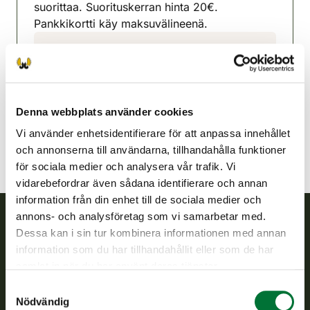
suorittaa. Suorituskerran hinta 20€.
Pankkikortti käy maksuvälineenä.
Enare jaktvårdsförening
Lappland
040 7291375
inari@rhy.riista.fi
Denna webbplats använder cookies
Vi använder enhetsidentifierare för att anpassa innehållet
och annonserna till användarna, tillhandahålla funktioner
för sociala medier och analysera vår trafik. Vi
vidarebefordrar även sådana identifierare och annan
information från din enhet till de sociala medier och
annons- och analysföretag som vi samarbetar med.
Dessa kan i sin tur kombinera informationen med annan
Finlands viltcentral
information som du har tillhandahållit eller som de har
samlat in när du har använt deras tjänster.
Finlands viltcentral främjar en hållbar vilthushållning, stöder
Samtyckesval
jaktvårdsföreningarnas verksamhet, ser till att viltpolitiken
Nödvändig
verkställs och svarar för de offentliga förvaltningsuppgifter