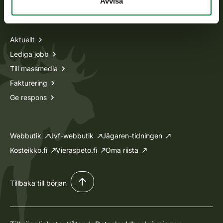
Avvisa
Information om oss
Aktuellt
Lediga jobb
Till massmedia
Fakturering
Ge respons
Webbutik
Jvf-webbutik
Jägaren-tidningen
Kosteikko.fi
Vieraspeto.fi
Oma riista
Tillbaka till början