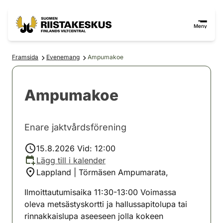
Hoppa till innehåll
Gå till webbplatskartan
Meny
Framsida
Evenemang
Ampumakoe
Ampumakoe
Enare jaktvårdsförening
15.8.2026 Vid: 12:00
Lägg till i kalender
Lappland | Törmäsen Ampumarata,
Ilmoittautumisaika 11:30-13:00 Voimassa
oleva metsästyskortti ja hallussapitolupa tai
rinnakkaislupa aseeseen jolla kokeen