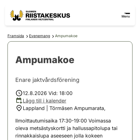
Hoppa till innehåll
Gå till webbplatskartan
Meny
Framsida
Evenemang
Ampumakoe
Ampumakoe
Enare jaktvårdsförening
12.8.2026 Vid: 18:00
Lägg till i kalender
Lappland | Törmäsen Ampumarata,
Ilmoittautumisaika 17:30-19:00 Voimassa
oleva metsästyskortti ja hallussapitolupa tai
rinnakkaislupa aseeseen jolla kokeen