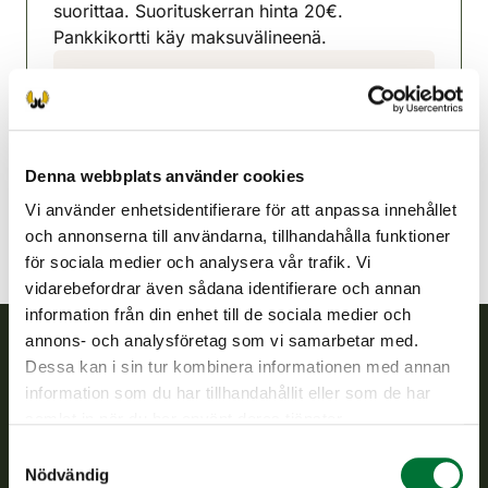
suorittaa. Suorituskerran hinta 20€.
Pankkikortti käy maksuvälineenä.
Enare jaktvårdsförening
Lappland
040 7291375
inari@rhy.riista.fi
Denna webbplats använder cookies
Vi använder enhetsidentifierare för att anpassa innehållet
och annonserna till användarna, tillhandahålla funktioner
för sociala medier och analysera vår trafik. Vi
vidarebefordrar även sådana identifierare och annan
information från din enhet till de sociala medier och
annons- och analysföretag som vi samarbetar med.
Dessa kan i sin tur kombinera informationen med annan
Finlands viltcentral
information som du har tillhandahållit eller som de har
samlat in när du har använt deras tjänster.
Finlands viltcentral främjar en hållbar vilthushållning, stöder
Samtyckesval
jaktvårdsföreningarnas verksamhet, ser till att viltpolitiken
Nödvändig
verkställs och svarar för de offentliga förvaltningsuppgifter