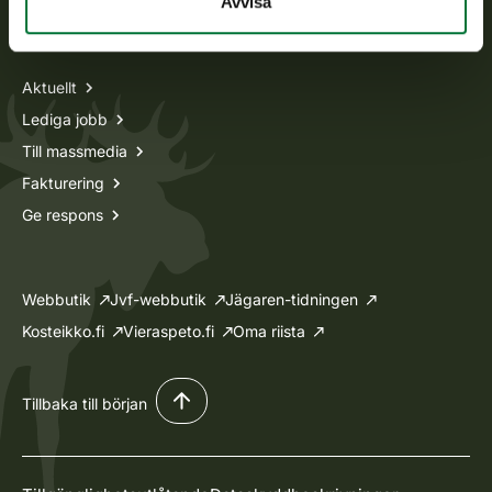
Avvisa
Information om oss
Aktuellt
Lediga jobb
Till massmedia
Fakturering
Ge respons
Webbutik
Jvf-webbutik
Jägaren-tidningen
Kosteikko.fi
Vieraspeto.fi
Oma riista
Tillbaka till början