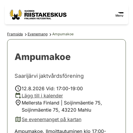
Hoppa till innehåll
Gå till webbplatskartan
Meny
Framsida
Evenemang
Ampumakoe
Ampumakoe
Saarijärvi jaktvårdsförening
12.8.2026 Vid: 17:00-19:00
Lägg till i kalender
Mellersta Finland | Soijinmäentie 75,
Soijinmäentie 75, 43220 Mahlu
Se evenemanget på kartan
(avautuu uuteen välilehteen)
Ampumakoe. Ilmoittautuminen klo 17:00-