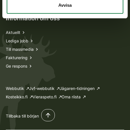
Ansökan om licenser och dispenser
Avvisa
Information om oss
Aktuellt
Lediga jobb
Till massmedia
Fakturering
Ge respons
Webbutik
Jvf-webbutik
Jägaren-tidningen
Kosteikko.fi
Vieraspeto.fi
Oma riista
Tillbaka till början