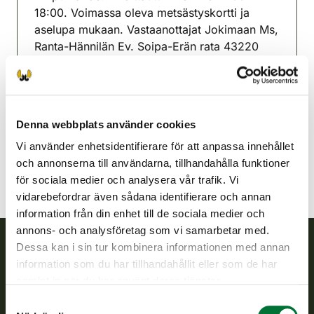
18:00. Voimassa oleva metsästyskortti ja
aselupa mukaan. Vastaanottajat Jokimaan Ms,
Ranta-Hännilän Ev. Soipa-Erän rata 43220
Mahlu
Saarijärvi jaktvårdsförening
Mellersta Finland
Denna webbplats använder cookies
040-7315447
Vi använder enhetsidentifierare för att anpassa innehållet
och annonserna till användarna, tillhandahålla funktioner
för sociala medier och analysera vår trafik. Vi
vidarebefordrar även sådana identifierare och annan
information från din enhet till de sociala medier och
annons- och analysföretag som vi samarbetar med.
Dessa kan i sin tur kombinera informationen med annan
information som du har tillhandahållit eller som de har
Finlands viltcentral
samlat in när du har använt deras tjänster.
Finlands viltcentral främjar en hållbar vilthushållning, stöder
Samtyckesval