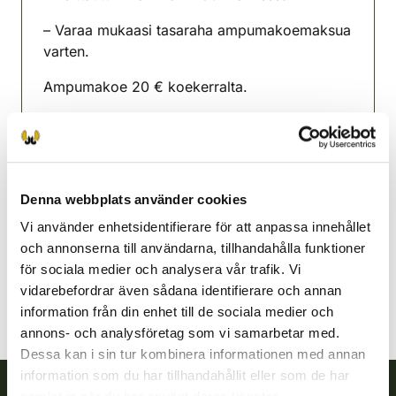
– Varaa mukaasi tasaraha ampumakoemaksua
varten.
Ampumakoe 20 € koekerralta.
Koemaksut käteisellä tai verkkomaksu
omariistasovelluksella.
Tyrnävä jaktvårdsförening
Denna webbplats använder cookies
Uleåborg
0405412330
Vi använder enhetsidentifierare för att anpassa innehållet
tyrnava@rhy.riista.fi
och annonserna till användarna, tillhandahålla funktioner
för sociala medier och analysera vår trafik. Vi
vidarebefordrar även sådana identifierare och annan
information från din enhet till de sociala medier och
annons- och analysföretag som vi samarbetar med.
Dessa kan i sin tur kombinera informationen med annan
information som du har tillhandahållit eller som de har