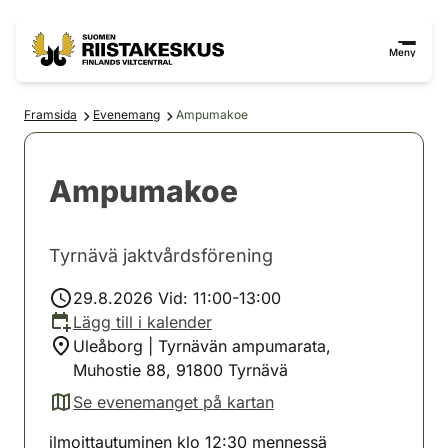
Hoppa till innehåll
Gå till webbplatskartan
Meny
Framsida
Evenemang
Ampumakoe
Ampumakoe
Tyrnävä jaktvårdsförening
29.8.2026 Vid: 11:00-13:00
Lägg till i kalender
Uleåborg | Tyrnävän ampumarata,
Muhostie 88, 91800 Tyrnävä
Se evenemanget på kartan
(avautuu uuteen välilehteen)
ilmoittautuminen klo 12:30 mennessä