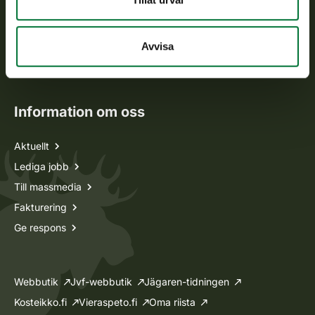
Jaktkort
Avvisa
Oma riista -tjänsten
Ansökan om licenser och dispenser
Information om oss
Aktuellt
Lediga jobb
Till massmedia
Fakturering
Ge respons
Webbutik
Jvf-webbutik
Jägaren-tidningen
Kosteikko.fi
Vieraspeto.fi
Oma riista