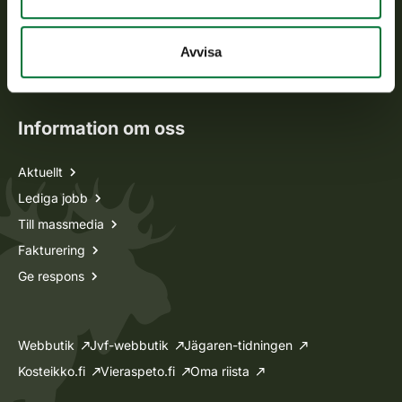
Jaktkort
Avvisa
Oma riista -tjänsten
Ansökan om licenser och dispenser
Information om oss
Aktuellt
Lediga jobb
Till massmedia
Fakturering
Ge respons
Webbutik
Jvf-webbutik
Jägaren-tidningen
Kosteikko.fi
Vieraspeto.fi
Oma riista