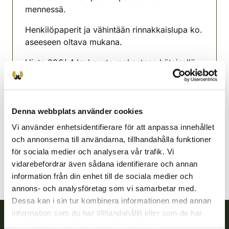
mennessä.
Henkilöpaperit ja vähintään rinnakkaislupa ko.
aseeseen oltava mukana.
Hinta 20€/ 4 laukausta maksetaan käteisellä
tai verkkomaksuna. Uusia voi 5 x.
Sippola jaktvårdsförening
Sydöstra Finland
Denna webbplats använder cookies
050 577 1019
Vi använder enhetsidentifierare för att anpassa innehållet
sippola@rhy.riista.fi
och annonserna till användarna, tillhandahålla funktioner
för sociala medier och analysera vår trafik. Vi
vidarebefordrar även sådana identifierare och annan
information från din enhet till de sociala medier och
annons- och analysföretag som vi samarbetar med.
Dessa kan i sin tur kombinera informationen med annan
information som du har tillhandahållit eller som de har
samlat in när du har använt deras tjänster.