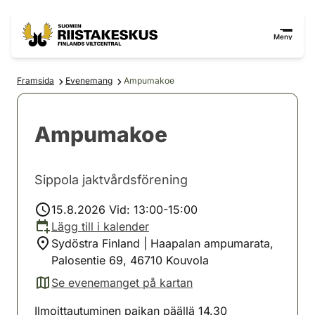
Hoppa till innehåll
Gå till webbplatskartan
Meny
Framsida
Evenemang
Ampumakoe
Ampumakoe
Sippola jaktvårdsförening
15.8.2026 Vid: 13:00-15:00
Lägg till i kalender
Sydöstra Finland | Haapalan ampumarata,
Palosentie 69, 46710 Kouvola
Se evenemanget på kartan
(avautuu uuteen välilehteen)
Ilmoittautuminen paikan päällä 14.30