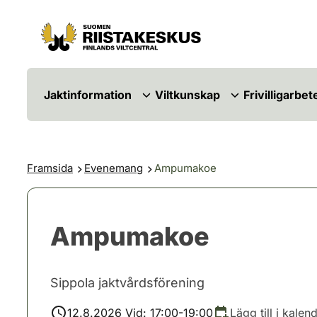
Hoppa till innehåll
Gå till webbplatskartan
Jaktinformation
Viltkunskap
Frivilligarbet
Framsida
Evenemang
Ampumakoe
Ampumakoe
Sippola jaktvårdsförening
12.8.2026 Vid: 17:00-19:00
Lägg till i kalen