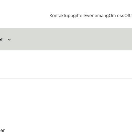
Kontaktuppgifter
Evenemang
Om oss
Oft
et
der