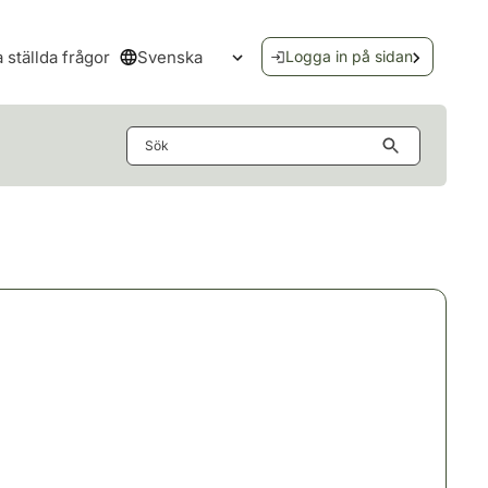
Svenska
a ställda frågor
Logga in på sidan
Öppna språkmenyn
Sök