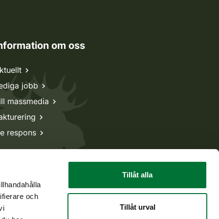
nformation om oss
ktuellt
ediga jobb
ill massmedia
akturering
e respons
Tillåt alla
illhandahålla
ifierare och
Tillåt urval
vi