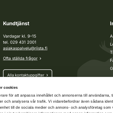
Kundtjänst
I
Vardagar kl. 9–15
A
tel. 029 431 2001
L
asiakaspalvelu@riista.fi
T
Ofta ställda frågor
F
G
Alla kontaktuppgifter
r cookies
Jaktkort
rare för att anpassa innehållet och annonserna till användarna, t
Oma riista -tjänsten
er och analysera vår trafik. Vi vidarebefordrar även sådana ident
Ansökan om licenser och dispenser
 enhet till de sociala medier och annons- och analysföretag som 