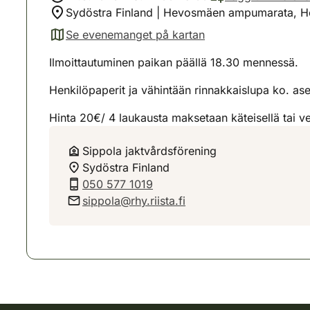
Sydöstra Finland | Hevosmäen ampumarata, H
Se evenemanget på kartan
(avautuu uuteen välilehteen)
Ilmoittautuminen paikan päällä 18.30 mennessä.
Henkilöpaperit ja vähintään rinnakkaislupa ko. a
Hinta 20€/ 4 laukausta maksetaan käteisellä tai 
Sippola jaktvårdsförening
Sydöstra Finland
050 577 1019
sippola@rhy.riista.fi