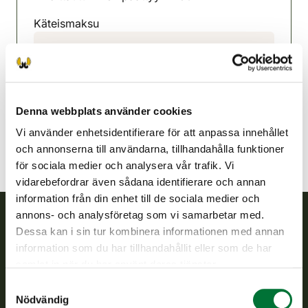
Käteismaksu
Toivakka jaktvårdsförening
Mellersta Finland
0407648377
toivakka@rhy.riista.fi
Denna webbplats använder cookies
Vi använder enhetsidentifierare för att anpassa innehållet
och annonserna till användarna, tillhandahålla funktioner
för sociala medier och analysera vår trafik. Vi
vidarebefordrar även sådana identifierare och annan
information från din enhet till de sociala medier och
annons- och analysföretag som vi samarbetar med.
Dessa kan i sin tur kombinera informationen med annan
Finlands viltcentral
information som du har tillhandahållit eller som de har
samlat in när du har använt deras tjänster.
Finlands viltcentral främjar en hållbar vilthushållning, stöder
Samtyckesval
jaktvårdsföreningarnas verksamhet, ser till att viltpolitiken
Nödvändig
verkställs och svarar för de offentliga förvaltningsuppgifter