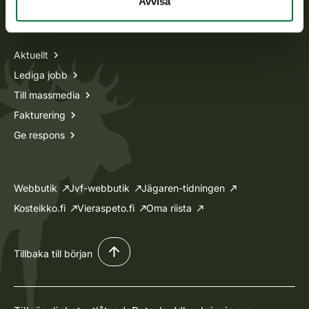
Avvisa
Information om oss
Aktuellt
Lediga jobb
Till massmedia
Fakturering
Ge respons
Webbutik
Jvf-webbutik
Jägaren-tidningen
Kosteikko.fi
Vieraspeto.fi
Oma riista
Tillbaka till början