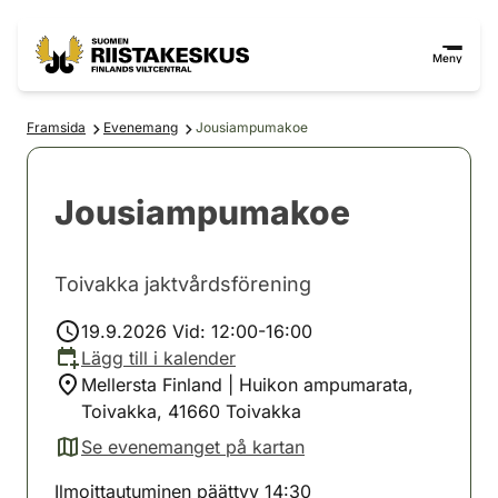
Hoppa till innehåll
Gå till webbplatskartan
Meny
Framsida
Evenemang
Jousiampumakoe
Jousiampumakoe
Toivakka jaktvårdsförening
19.9.2026 Vid: 12:00-16:00
Lägg till i kalender
Mellersta Finland | Huikon ampumarata,
Toivakka, 41660 Toivakka
Se evenemanget på kartan
(avautuu uuteen välilehteen)
Ilmoittautuminen päättyy 14:30