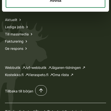
Avvisa
Information om oss
Aktuellt
Lediga jobb
Till massmedia
Fakturering
Ge respons
Webbutik
Jvf-webbutik
Jägaren-tidningen
Kosteikko.fi
Vieraspeto.fi
Oma riista
Tillbaka till början