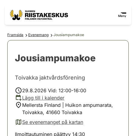
Hoppa till innehåll
Gå till webbplatskartan
Meny
Framsida
Evenemang
Jousiampumakoe
Jousiampumakoe
Toivakka jaktvårdsförening
29.8.2026 Vid: 12:00-16:00
Lägg till i kalender
Mellersta Finland | Huikon ampumarata,
Toivakka, 41660 Toivakka
Se evenemanget på kartan
(avautuu uuteen välilehteen)
Ilmoittautuminen päättyy 14:30