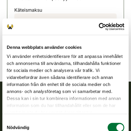
Käteismaksu
Toivakka jaktvårdsförening
Mellersta Finland
0407648377
toivakka@rhy.riista.fi
Denna webbplats använder cookies
Vi använder enhetsidentifierare för att anpassa innehållet
och annonserna till användarna, tillhandahålla funktioner
för sociala medier och analysera vår trafik. Vi
vidarebefordrar även sådana identifierare och annan
information från din enhet till de sociala medier och
annons- och analysföretag som vi samarbetar med.
Dessa kan i sin tur kombinera informationen med annan
Finlands viltcentral
information som du har tillhandahållit eller som de har
samlat in när du har använt deras tjänster.
Finlands viltcentral främjar en hållbar vilthushållning, stöder
Samtyckesval
jaktvårdsföreningarnas verksamhet, ser till att viltpolitiken
Nödvändig
verkställs och svarar för de offentliga förvaltningsuppgifter