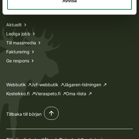
Avvisa
Information om oss
Aktuellt
Lediga jobb
Till massmedia
Fakturering
Ge respons
Webbutik
Jvf-webbutik
Jägaren-tidningen
Kosteikko.fi
Vieraspeto.fi
Oma riista
Tillbaka till början