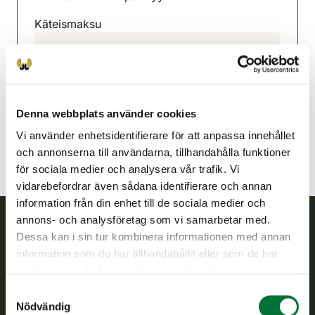
Käteismaksu
Toivakka jaktvårdsförening
Mellersta Finland
0407648377
toivakka@rhy.riista.fi
Denna webbplats använder cookies
Vi använder enhetsidentifierare för att anpassa innehållet
och annonserna till användarna, tillhandahålla funktioner
för sociala medier och analysera vår trafik. Vi
vidarebefordrar även sådana identifierare och annan
information från din enhet till de sociala medier och
annons- och analysföretag som vi samarbetar med.
Dessa kan i sin tur kombinera informationen med annan
Finlands viltcentral
information som du har tillhandahållit eller som de har
samlat in när du har använt deras tjänster.
Finlands viltcentral främjar en hållbar vilthushållning, stöder
Samtyckesval
jaktvårdsföreningarnas verksamhet, ser till att viltpolitiken
Nödvändig
verkställs och svarar för de offentliga förvaltningsuppgifter