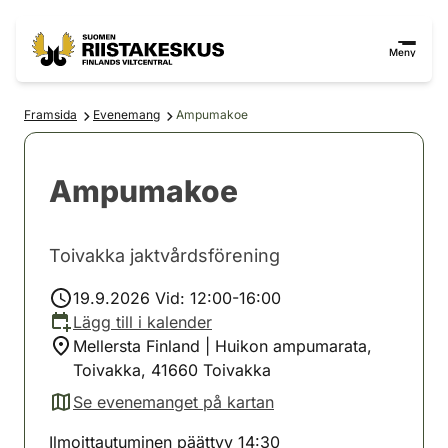
Hoppa till innehåll
Gå till webbplatskartan
Meny
Framsida
Evenemang
Ampumakoe
Ampumakoe
Toivakka jaktvårdsförening
19.9.2026 Vid: 12:00-16:00
Lägg till i kalender
Mellersta Finland | Huikon ampumarata,
Toivakka, 41660 Toivakka
Se evenemanget på kartan
(avautuu uuteen välilehteen)
Ilmoittautuminen päättyy 14:30