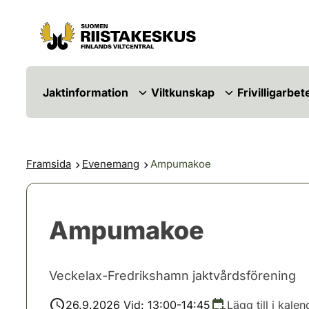
Hoppa till innehåll
Gå till webbplatskartan
Jaktinformation
Viltkunskap
Frivilligarbet
Framsida
Evenemang
Ampumakoe
Ampumakoe
Veckelax-Fredrikshamn jaktvårdsförening
26.9.2026 Vid: 13:00-14:45
Lägg till i kalen