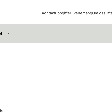
Kontaktuppgifter
Evenemang
Om oss
Oft
et
der