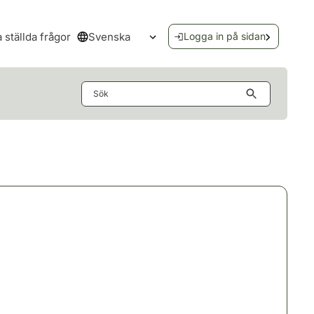
Svenska
a ställda frågor
Logga in på sidan
Öppna språkmenyn
Sök