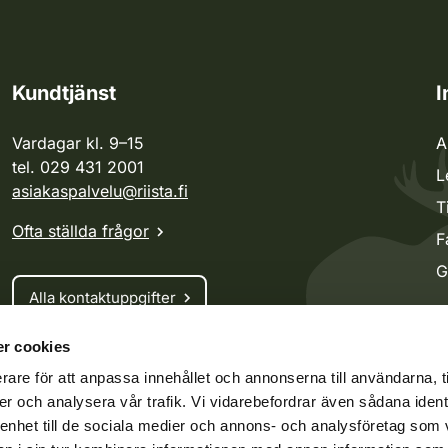
Kundtjänst
I
Vardagar kl. 9–15
A
tel. 029 431 2001
L
asiakaspalvelu@riista.fi
T
Ofta ställda frågor
F
G
Alla kontaktuppgifter
r cookies
Jaktkort
rare för att anpassa innehållet och annonserna till användarna, t
Oma riista -tjänsten
er och analysera vår trafik. Vi vidarebefordrar även sådana ident
Ansökan om licenser och dispenser
 enhet till de sociala medier och annons- och analysföretag som 