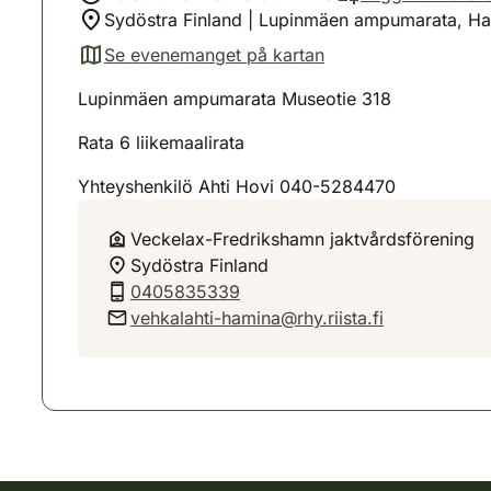
Sydöstra Finland | Lupinmäen ampumarata, Ha
Se evenemanget på kartan
(avautuu uuteen välilehteen)
Lupinmäen ampumarata Museotie 318
Rata 6 liikemaalirata
Yhteyshenkilö Ahti Hovi 040-5284470
Veckelax-Fredrikshamn jaktvårdsförening
Sydöstra Finland
0405835339
vehkalahti-hamina@rhy.riista.fi