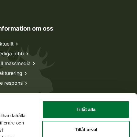
nformation om oss
ktuellt
ediga jobb
ill massmedia
akturering
e respons
Tillåt alla
illhandahålla
ifierare och
Tillåt urval
vi