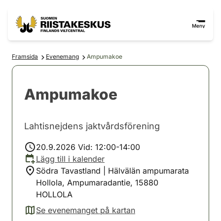
Hoppa till innehåll
Gå till webbplatskartan
Meny
Framsida
Evenemang
Ampumakoe
Ampumakoe
Lahtisnejdens jaktvårdsförening
20.9.2026 Vid: 12:00-14:00
Lägg till i kalender
Södra Tavastland | Hälvälän ampumarata
Hollola, Ampumaradantie, 15880
HOLLOLA
Se evenemanget på kartan
(avautuu uuteen välilehteen)