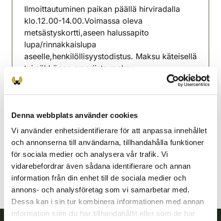
Ilmoittautuminen paikan päällä hirviradalla
klo.12.00-14.00.Voimassa oleva
metsästyskortti,aseen halussapito
lupa/rinnakkaislupa
aseelle,henkilöllisyystodistus. Maksu käteisellä
tai sähkönen omariista maksu.
Lisätietoja Lasse Perttola 0405599207
Lahtisnejdens jaktvårdsförening
Denna webbplats använder cookies
Södra Tavastland
Vi använder enhetsidentifierare för att anpassa innehållet
+358408351025
och annonserna till användarna, tillhandahålla funktioner
lasse.perttola@gmail.com
för sociala medier och analysera vår trafik. Vi
vidarebefordrar även sådana identifierare och annan
information från din enhet till de sociala medier och
annons- och analysföretag som vi samarbetar med.
Dessa kan i sin tur kombinera informationen med annan
information som du har tillhandahållit eller som de har