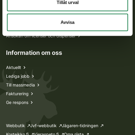
Alla kontaktuppgifter
Tillåt urval
Jaktkort
Avvisa
Oma riista -tjänsten
Ansökan om licenser och dispenser
Information om oss
Aktuellt
Lediga jobb
Till massmedia
Fakturering
Ge respons
Webbutik
Jvf-webbutik
Jägaren-tidningen
Kosteikko.fi
Vieraspeto.fi
Oma riista