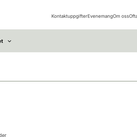
Kontaktuppgifter
Evenemang
Om oss
Oft
et
nder