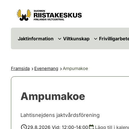
Hoppa till innehåll
Gå till webbplatskartan
Jaktinformation
Viltkunskap
Frivilligarbet
Framsida
Evenemang
Ampumakoe
Ampumakoe
Lahtisnejdens jaktvårdsförening
29.8.2026 Vid: 12:00-14:00
Lägg till i kale