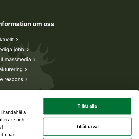
nformation om oss
ktuellt
ediga jobb
ill massmedia
akturering
e respons
Tillåt alla
illhandahålla
ifierare och
Tillåt urval
vi
 du har