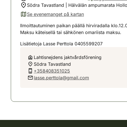
Södra Tavastland | Hälvälän ampumarata Hol
Se evenemanget på kartan
(avautuu uuteen välilehteen)
Ilmoittautuminen paikan päällä hirviradalla klo.12
Maksu käteisellä tai sähkönen omariista maksu.
Lisätietoja Lasse Perttola 0405599207
Lahtisnejdens jaktvårdsförening
Södra Tavastland
+358408351025
lasse.perttola@gmail.com