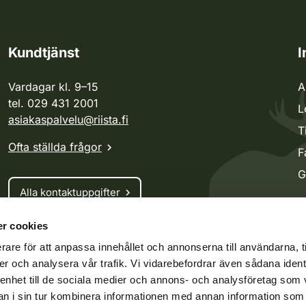
Kundtjänst
I
Vardagar kl. 9–15
A
tel. 029 431 2001
L
asiakaspalvelu@riista.fi
T
Ofta ställda frågor
F
G
Alla kontaktuppgifter
r cookies
Jaktkort
rare för att anpassa innehållet och annonserna till användarna, t
Oma riista -tjänsten
er och analysera vår trafik. Vi vidarebefordrar även sådana ident
Ansökan om licenser och dispenser
 enhet till de sociala medier och annons- och analysföretag som 
 i sin tur kombinera informationen med annan information som