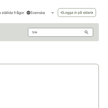
Svenska
a ställda frågor
Logga in på sidan
Öppna språkmenyn
Sök