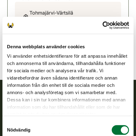
Tohmajärvi-Värtsilä
jaktvårdsförening
Norra Karelen
0400 275128
tohmajarvi-vartsila@rhy.riista.fi
Denna webbplats använder cookies
Vi använder enhetsidentifierare för att anpassa innehållet
och annonserna till användarna, tillhandahålla funktioner
för sociala medier och analysera vår trafik. Vi
vidarebefordrar även sådana identifierare och annan
information från din enhet till de sociala medier och
annons- och analysföretag som vi samarbetar med.
Dessa kan i sin tur kombinera informationen med annan
Finlands viltcentral
information som du har tillhandahållit eller som de har
samlat in när du har använt deras tjänster.
Finlands viltcentral främjar en hållbar vilthushållning, stöder
jaktvårdsföreningarnas verksamhet, ser till att viltpolitiken
Samtyckesval
verkställs och svarar för de offentliga förvaltningsuppgifter
Nödvändig
som föreskrivs.