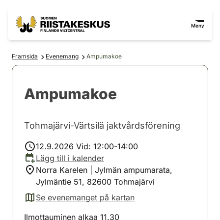
Hoppa till innehåll
Gå till webbplatskartan
Meny
Framsida
Evenemang
Ampumakoe
Ampumakoe
Tohmajärvi-Värtsilä jaktvårdsförening
12.9.2026 Vid: 12:00-14:00
Lägg till i kalender
Norra Karelen | Jylmän ampumarata,
Jylmäntie 51, 82600 Tohmajärvi
Se evenemanget på kartan
(avautuu uuteen välilehteen)
Ilmottauminen alkaa 11.30