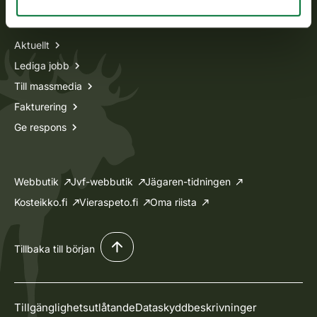
Information om oss
Aktuellt
Lediga jobb
Till massmedia
Fakturering
Ge respons
Webbutik
Jvf-webbutik
Jägaren-tidningen
Kosteikko.fi
Vieraspeto.fi
Oma riista
Tillbaka till början
Tillgänglighetsutlåtande
Dataskyddbeskrivninger