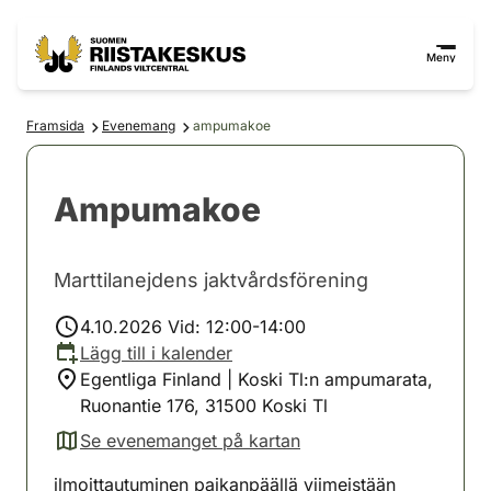
Hoppa till innehåll
Gå till webbplatskartan
Meny
Framsida
Evenemang
ampumakoe
Ampumakoe
Marttilanejdens jaktvårdsförening
4.10.2026 Vid: 12:00-14:00
Lägg till i kalender
Egentliga Finland | Koski Tl:n ampumarata,
Ruonantie 176, 31500 Koski Tl
Se evenemanget på kartan
(avautuu uuteen välilehteen)
ilmoittautuminen paikanpäällä viimeistään