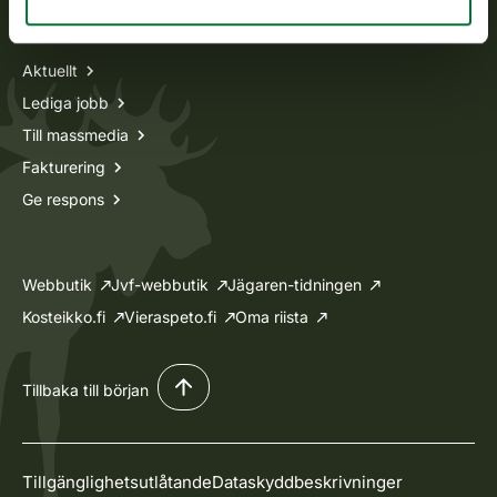
Information om oss
Aktuellt
Lediga jobb
Till massmedia
Fakturering
Ge respons
Webbutik
Jvf-webbutik
Jägaren-tidningen
Kosteikko.fi
Vieraspeto.fi
Oma riista
Tillbaka till början
Tillgänglighetsutlåtande
Dataskyddbeskrivninger