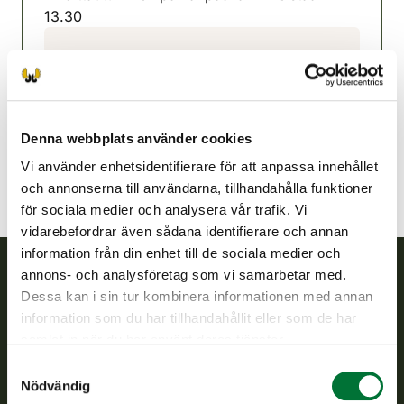
13.30
Marttilanejdens jaktvårdsförening
Egentliga Finland
0400 634976
marttila@rhy.riista.fi
Denna webbplats använder cookies
Vi använder enhetsidentifierare för att anpassa innehållet
och annonserna till användarna, tillhandahålla funktioner
för sociala medier och analysera vår trafik. Vi
vidarebefordrar även sådana identifierare och annan
information från din enhet till de sociala medier och
annons- och analysföretag som vi samarbetar med.
Dessa kan i sin tur kombinera informationen med annan
Finlands viltcentral
information som du har tillhandahållit eller som de har
samlat in när du har använt deras tjänster.
Finlands viltcentral främjar en hållbar vilthushållning, stöder
jaktvårdsföreningarnas verksamhet, ser till att viltpolitiken
Samtyckesval
verkställs och svarar för de offentliga förvaltningsuppgifter
Nödvändig
som föreskrivs.