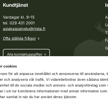
Kundtjänst
I
Vardagar kl. 9–15
A
tel. 029 431 2001
L
asiakaspalvelu@riista.fi
T
Ofta ställda frågor
F
G
Alla kontaktuppgifter
r cookies
Jaktkort
rare för att anpassa innehållet och annonserna till användarna, t
Oma riista -tjänsten
er och analysera vår trafik. Vi vidarebefordrar även sådana ident
Ansökan om licenser och dispenser
 enhet till de sociala medier och annons- och analysföretag som 
 i sin tur kombinera informationen med annan information som
e har samlat in när du har använt deras tjänster.
ko.fi
Vieraspeto.fi
Oma riista