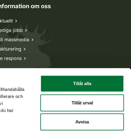
nformation om oss
ktuellt
ediga jobb
ill massmedia
akturering
e respons
Tillåt alla
illhandahålla
ifierare och
Tillåt urval
vi
 du har
Avvisa
Tillbaka till början