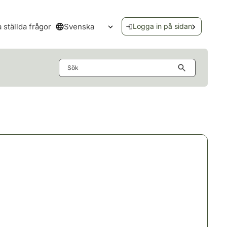
Svenska
a ställda frågor
Logga in på sidan
Öppna språkmenyn
Sök