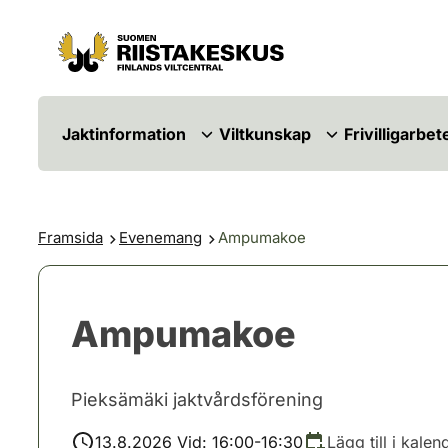
Hoppa till innehåll
Gå till webbplatskartan
Jaktinformation
Viltkunskap
Frivilligarbet
Framsida
Evenemang
Ampumakoe
Ampumakoe
Pieksämäki jaktvårdsförening
13.8.2026 Vid: 16:00-16:30
Lägg till i kalen