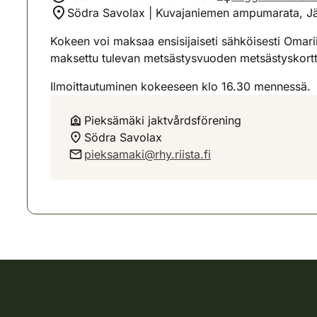
Södra Savolax | Kuvajaniemen ampumarata, Jä
Kokeen voi maksaa ensisijaiseti sähköisesti Omariis
maksettu tulevan metsästysvuoden metsästyskortt
Ilmoittautuminen kokeeseen klo 16.30 mennessä.
Pieksämäki jaktvårdsförening
Södra Savolax
pieksamaki@rhy.riista.fi