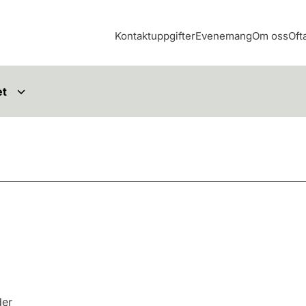
Kontaktuppgifter
Evenemang
Om oss
Oft
et
der