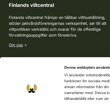
Finlands viltcentral
Finlands viltcentral främjar en hållbar vilthushållning,
stöder jaktvårdsföreningarnas verksamhet, ser till att
viltpolitiken verkställs och svarar för de offentliga
förvaltningsuppgifter som föreskrivs.
Om oss
Denna webbplats använde
Vi använder enhetsidentifie
funktioner för sociala medi
annan information från din
samarbetar med. Dessa kan
tillhandahållit eller som d
Webbutik
Jvf-webbutik
Jägaren-tidningen
Kosteik