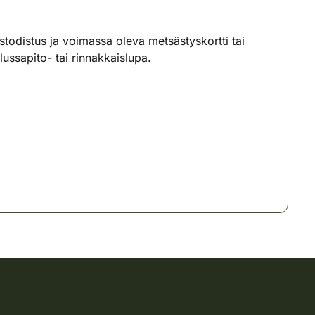
ystodistus ja voimassa oleva metsästyskortti tai
ssapito- tai rinnakkaislupa.