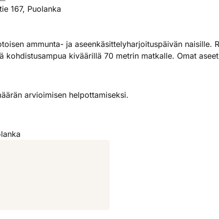
ie 167, Puolanka
oisen ammunta- ja aseenkäsittelyharjoituspäivän naisille. Ra
kä kohdistusampua kiväärillä 70 metrin matkalle. Omat asee
 määrän arvioimisen helpottamiseksi.
olanka