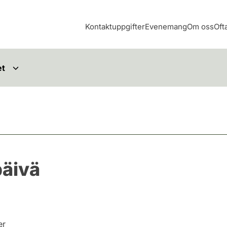
Kontaktuppgifter
Evenemang
Om oss
Oft
et
äivä
er