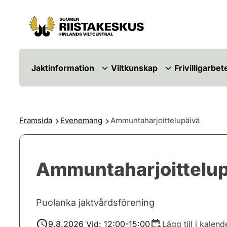
Hoppa till innehåll
Gå till webbplatskartan
Jaktinformation
Viltkunskap
Frivilligarbet
Framsida
Evenemang
Ammuntaharjoittelupäivä
Ammuntaharjoittelup
Puolanka jaktvårdsförening
9.8.2026 Vid: 12:00-15:00
Lägg till i kalend