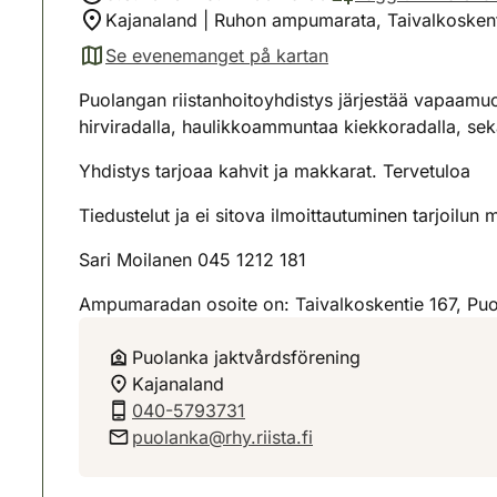
Kajanaland | Ruhon ampumarata, Taivalkoskent
Se evenemanget på kartan
(avautuu uuteen välilehteen)
Puolangan riistanhoitoyhdistys järjestää vapaamuot
hirviradalla, haulikkoammuntaa kiekkoradalla, se
Yhdistys tarjoaa kahvit ja makkarat. Tervetuloa
Tiedustelut ja ei sitova ilmoittautuminen tarjoilun
Sari Moilanen 045 1212 181
Ampumaradan osoite on: Taivalkoskentie 167, Pu
Puolanka jaktvårdsförening
Kajanaland
040-5793731
puolanka@rhy.riista.fi