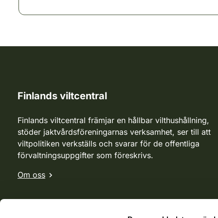
Finlands viltcentral
Finlands viltcentral främjar en hållbar vilthushållning,
stöder jaktvårdsföreningarnas verksamhet, ser till att
viltpolitiken verkställs och svarar för de offentliga
förvaltningsuppgifter som föreskrivs.
Om oss