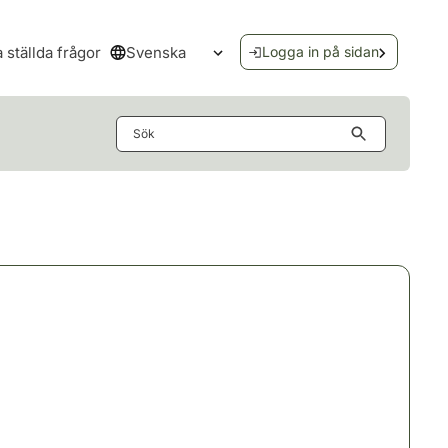
Svenska
a ställda frågor
Logga in på sidan
Öppna språkmenyn
Sök