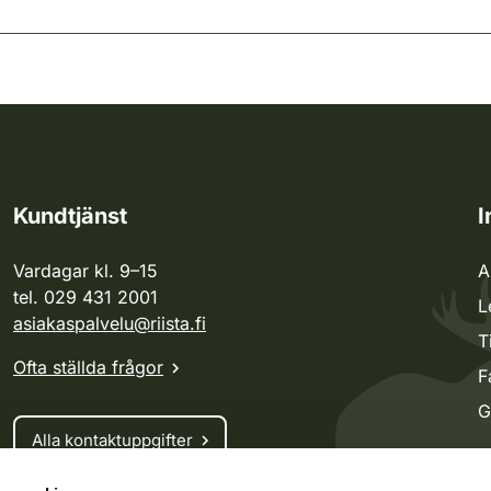
Kundtjänst
I
Vardagar kl. 9–15
A
tel. 029 431 2001
L
asiakaspalvelu@riista.fi
T
Ofta ställda frågor
F
G
Alla kontaktuppgifter