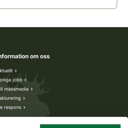
nformation om oss
ktuellt
ediga jobb
ill massmedia
akturering
e respons