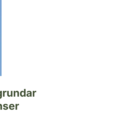
grundar
nser