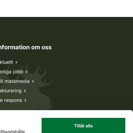
nformation om oss
ktuellt
ediga jobb
ill massmedia
akturering
e respons
Tillåt alla
illhandahålla