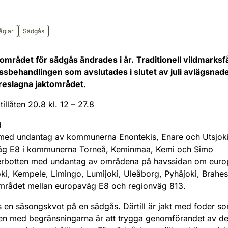
åglar
Sädgås
området för sädgås ändrades i år.
Traditionell vildmarksfå
ssbehandlingen som avslutades i slutet av juli avlägsnad
öreslagna jaktområdet.
illåten 20.8 kl. 12 – 27.8
d
 med undantag av kommunerna Enontekis, Enare och Utsjo
äg E8 i kommunerna Torneå, Keminmaa, Kemi och Simo
terbotten med undantag av områdena på havssidan om euro
ki, Kempele, Limingo, Lumijoki, Uleåborg, Pyhäjoki, Brahest
i området mellan europaväg E8 och regionväg 813.
lts en säsongskvot på en sädgås. Därtill är jakt med foder s
ten med begränsningarna är att trygga genomförandet av den 