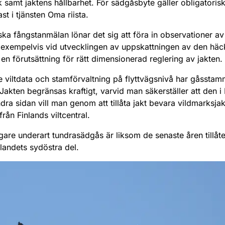
 samt jaktens hållbarhet. För sädgåsbyte gäller obligatoris
t i tjänsten Oma riista.
ka fångstanmälan lönar det sig att föra in observationer av
älp exempelvis vid utvecklingen av uppskattningen av den h
 en förutsättning för rätt dimensionerad reglering av jakten.
e viltdata och stamförvaltning på flyttvägsnivå har gåssta
. Jakten begränsas kraftigt, varvid man säkerställer att den 
a sidan vill man genom att tillåta jakt bevara vildmarksjak
rån Finlands viltcentral.
gare underart tundrasädgås är liksom de senaste åren tillåt
landets sydöstra del.