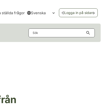
Svenska
a ställda frågor
Logga in på sidan
Öppna språkmenyn
Sök
från