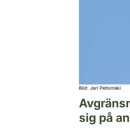
Bild: Jari Peltomäki
Avgränsn
sig på a