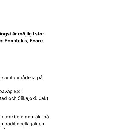
ngst är möjlig i stor
es Enontekis, Enare
ki samt områdena på
paväg E8 i
ad och Siikajoki. Jakt
om lockbete och jakt på
traditionella jakten