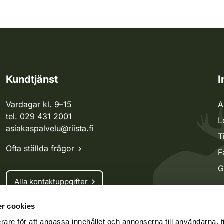
Kundtjänst
I
Vardagar kl. 9–15
A
tel. 029 431 2001
L
asiakaspalvelu@riista.fi
T
Ofta ställda frågor
F
G
Alla kontaktuppgifter
r cookies
Jaktkort
rare för att anpassa innehållet och annonserna till användarna, t