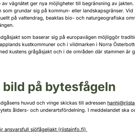
 av vägnätet ger nya möjligheter till begränsning av jakten
n som grundar sig på kommun- eller landskapsgränser. Vid
tuellt på vattendrag, beaktas bio- och naturgeografiska om
rängen.
dgåsjakt som baserar sig på europavägen möjliggör tradition
 Lapplands kustkommuner och i vildmarken i Norra Österbott
ed kustens grågåsjakt och i de områden där stammen är gl
 bild på bytesfågeln
sädgåsens huvud och vinge skickas till adressen
hanhi@riista.
bytets ålders- och underartsfördelning. I meddelandet ska 
r ansvarsfull sjöfågeljakt (riistainfo.fi)