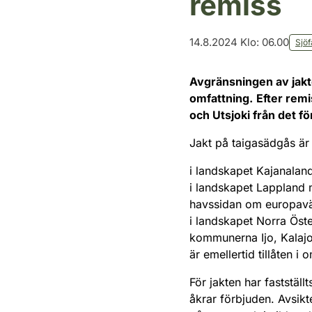
remiss
14.8.2024 Klo: 06.00
Sjöf
Avgränsningen av jakt
omfattning.
Efter remi
och Utsjoki från det f
Jakt på taigasädgås är t
i landskapet Kajanalan
i landskapet Lappland
havssidan om europav
i landskapet Norra Ös
kommunerna Ijo, Kalajo
är emellertid tillåten 
För jakten har faststäl
åkrar förbjuden. Avsik