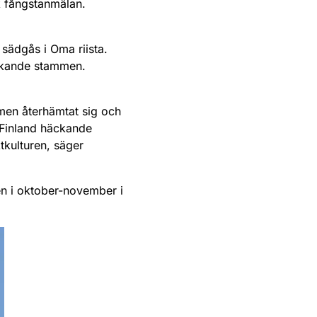
k fångstanmälan.
 sädgås i Oma riista.
äckande stammen.
mmen återhämtat sig och
i Finland häckande
tkulturen, säger
en i oktober-november i