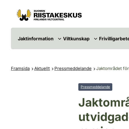
Hoppa till innehåll
Gå till webbplatskartan
Jaktinformation
Viltkunskap
Frivilligarbet
Framsida
Aktuellt
Pressmeddelande
Jaktområdet för 
Pressmeddelande
Jaktområ
utvidgade