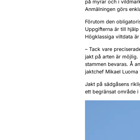
på myrar och i vildmark
Anmälningen görs enklas
Förutom den obligatoris
Uppgifterna är till hj
Högklassiga viltdata är
– Tack vare preciserad
jakt på arten är möjlig
stammen bevaras. Å andr
jaktchef Mikael Luoma f
Jakt på sädgåsens rikli
ett begränsat område i 