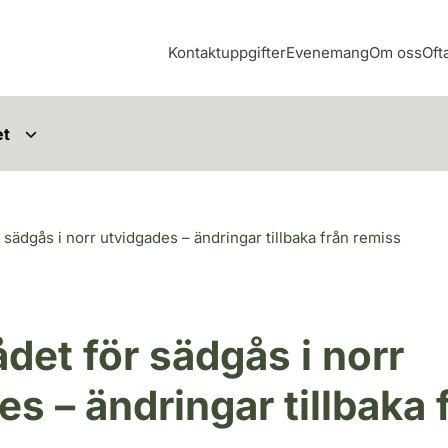
Kontaktuppgifter
Evenemang
Om oss
Oft
et
sädgås i norr utvidgades – ändringar tillbaka från remiss
det för sädgås i norr
s – ändringar tillbaka 