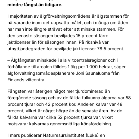
mindre fångst än tidigare.
I majoriteten av älgförvaltningsområdena är älgstammen för
närvarande inom det uppsatta målet, och i många områden
har man inte längre strävat efter att minska stammen. För
den senaste säsongen beviljades 15 procent färre
jaktlicenser än för säsongen innan. På riksnivå var
utnyttjandegraden för beviljade jaktlicenser 78,5 procent.
– Älgfångsten minskade i alla viltcentralsregioner och i
förhållande till arealen fälldes 1 älg per 1 000 hektar, säger
älgförvaltningsområdesplanerare Joni Saunaluoma från
Finlands viltcentral.
Fångsten var återigen något mer tjurdominerad än
föregående säsong och av de fällda fullvuxna älgarna var 58
procent tjurar och 42 procent kor. Andelen kalvar var 48
procent, vilket är något högre än de senaste åren. Av de
fällda kalvarna var cirka 52 procent tjurkalvar, vilket
motsvarar kalvarnas genomsnittliga könsfördelning.
I mars publicerar Naturresursinstitutet (Luke) en