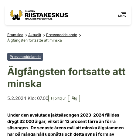
Hoppa till innehåll
Gå till webbplatskartan
Meny
Framsida
Aktuellt
Pressmeddelande
Älgfångsten fortsatte att minska
Pressmeddelande
Älgfångsten fortsatte att
minska
5.2.2024 Klo: 07.00
Hjortdjur
Älg
Under den avslutade jaktsäsongen 2023–2024 fälldes
drygt 32 000 älgar, vilket är 13 procent färre än förra
säsongen.
De senaste årens mål att minska älgstammen
har på många håll uppnåtts och detta syns i form av