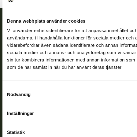
Denna webbplats använder cookies
Finlands viltcentral
Vi använder enhetsidentifierare för att anpassa innehållet och
användarna, tillhandahålla funktioner för sociala medier och a
Finlands viltcentral främjar en hållbar vilthushållning, stöder
vidarebefordrar även sådana identifierare och annan informatio
jaktvårdsföreningarnas verksamhet, ser till att viltpolitiken
sociala medier och annons- och analysföretag som vi samar
verkställs och svarar för de offentliga förvaltningsuppgifter
sin tur kombinera informationen med annan information som du 
som föreskrivs.
som de har samlat in när du har använt deras tjänster.
Om oss
Samtyckesval
Kundtjänst
Nödvändig
Vardagar kl. 9–15
Inställningar
tel. 029 431 2001
asiakaspalvelu@riista.fi
Statistik
Ofta ställda frågor