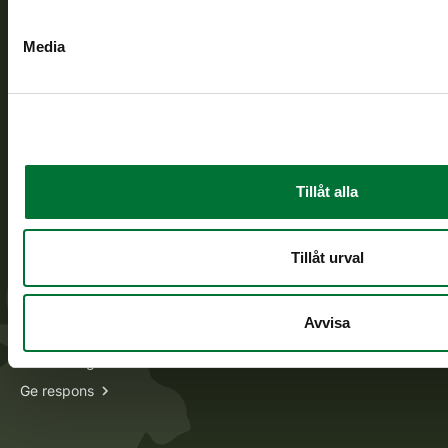
Media
Alla kontaktuppgifter
Jaktkort
Oma riista -tjänsten
Ansökan om licenser och dispenser
Tillåt alla
Information om oss
Tillåt urval
Aktuellt
Lediga jobb
Avvisa
Till massmedia
Fakturering
Ge respons