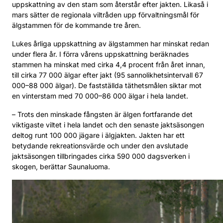
uppskattning av den stam som återstår efter jakten. Likaså i
mars sätter de regionala viltråden upp förvaltningsmål för
älgstammen för de kommande tre åren.
Lukes årliga uppskattning av älgstammen har minskat redan
under flera år. I förra vårens uppskattning beräknades
stammen ha minskat med cirka 4,4 procent från året innan,
till cirka 77 000 älgar efter jakt (95 sannolikhetsintervall 67
000–88 000 älgar). De fastställda täthetsmålen siktar mot
en vinterstam med 70 000–86 000 älgar i hela landet.
– Trots den minskade fångsten är älgen fortfarande det
viktigaste viltet i hela landet och den senaste jaktsäsongen
deltog runt 100 000 jägare i älgjakten. Jakten har ett
betydande rekreationsvärde och under den avslutade
jaktsäsongen tillbringades cirka 590 000 dagsverken i
skogen, berättar Saunaluoma.