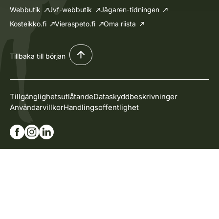
Webbutik
Jvf-webbutik
Jägaren-tidningen
Kosteikko.fi
Vieraspeto.fi
Oma riista
Tillbaka till början
Tillgänglighetsutlåtande
Dataskyddbeskrivninger
Användarvillkor
Handlingsoffentlighet
Gå till vår Facebook-sida
Gå till vår Instagram-sida
Gå till vår Linkedin-sida