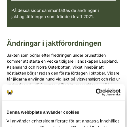
På dessa sidor sammanfattas de ändringar i
jaktlagstiftningen som trädde i kraft 2021.
Ändringar i jaktförordningen
Jakten som börjar efter fredningen under brunsttiden
kommer att starta en vecka tidigare i landskapen Lappland,
Kajanaland och Norra Österbotten, vilket innebär att
höstjakten börjar redan den första lördagen i oktober. Vidare
får jägarna använda hund vid jakt på vitsvanshjort och rådjur
under tiden 1 – 15.2 samt vid älgjakt under tiden 1 – 15.1 i
andra områden än i renskötselområdet.
De ändrade jakttiderna ska förbättra förutsättningarna för
förvaltning av stammarna av hjortdjur.
Denna webbplats använder cookies
Bestämmelserna om skyldigheten att lämna fångstrapporter
ändrades så att varje hjortdjur som jagas med stöd av licens
Vi använder enhetsidentifierare för att anpassa innehållet
ska rapporteras in inom sju dygn från att djuret har fångats.