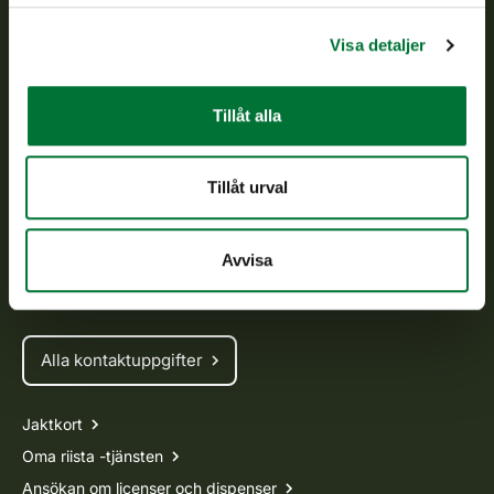
verkställs och svarar för de offentliga förvaltningsuppgifter
som föreskrivs.
Visa detaljer
Om oss
Tillåt alla
Kundtjänst
Tillåt urval
Vardagar kl. 9–15
tel. 029 431 2001
asiakaspalvelu@riista.fi
Avvisa
Ofta ställda frågor
Alla kontaktuppgifter
Jaktkort
Oma riista -tjänsten
Ansökan om licenser och dispenser