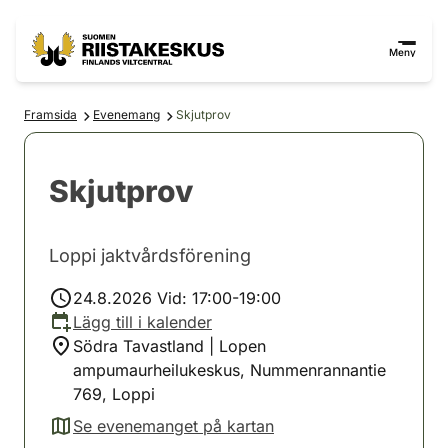
Hoppa till innehåll
Gå till webbplatskartan
Meny
Framsida
Evenemang
Skjutprov
Skjutprov
Loppi jaktvårdsförening
24.8.2026 Vid: 17:00-19:00
Lägg till i kalender
Södra Tavastland | Lopen
ampumaurheilukeskus, Nummenrannantie
769, Loppi
Se evenemanget på kartan
(avautuu uuteen välilehteen)