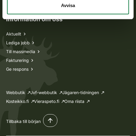
Ansökan om licenser och dispenser
Avvisa
Information om oss
Aktuellt
Lediga jobb
Till massmedia
Fakturering
Ge respons
Webbutik
Jvf-webbutik
Jägaren-tidningen
Kosteikko.fi
Vieraspeto.fi
Oma riista
Tillbaka till början