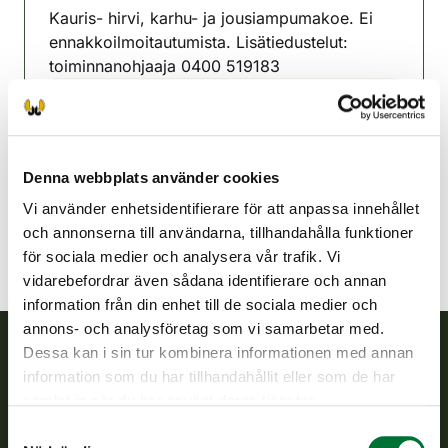
Kauris- hirvi, karhu- ja jousiampumakoe. Ei
ennakkoilmoitautumista. Lisätiedustelut:
toiminnanohjaaja 0400 519183
Loppi jaktvårdsförening
Södra Tavastland
0400 519 183
Denna webbplats använder cookies
loppi@rhy.riista.fi
Vi använder enhetsidentifierare för att anpassa innehållet
och annonserna till användarna, tillhandahålla funktioner
för sociala medier och analysera vår trafik. Vi
vidarebefordrar även sådana identifierare och annan
information från din enhet till de sociala medier och
annons- och analysföretag som vi samarbetar med.
Dessa kan i sin tur kombinera informationen med annan
information som du har tillhandahållit eller som de har
Finlands viltcentral
samlat in när du har använt deras tjänster.
Finlands viltcentral främjar en hållbar vilthushållning, stöder
Samtyckesval