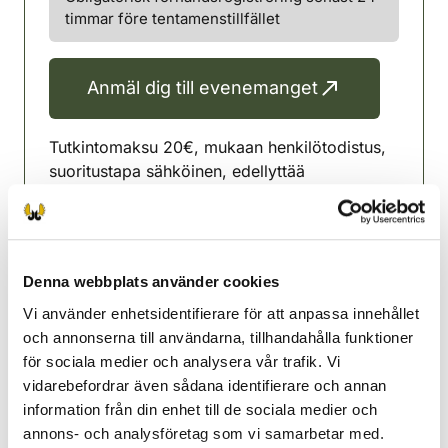
timmar före tentamenstillfället
Anmäl dig till evenemanget
Tutkintomaksu 20€, mukaan henkilötodistus,
suoritustapa sähköinen, edellyttää
mobiililaitetta tai tietokonetta.
HUOM. edellyttää ennakkoilmoittautumista
Sodankylä jaktvårdsförening
Denna webbplats använder cookies
Lappland
Vi använder enhetsidentifierare för att anpassa innehållet
0400431102
och annonserna till användarna, tillhandahålla funktioner
sodankyla@rhy.riista.fi
för sociala medier och analysera vår trafik. Vi
vidarebefordrar även sådana identifierare och annan
Viljo Pesonen puh. 0405264566
information från din enhet till de sociala medier och
annons- och analysföretag som vi samarbetar med.