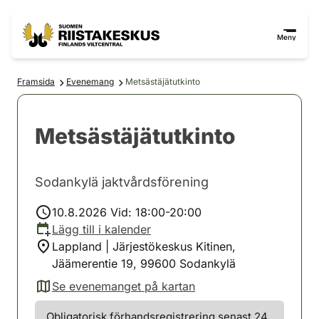
Hoppa till innehåll
Gå till webbplatskartan
Meny
Framsida
Evenemang
Metsästäjätutkinto
Metsästäjätutkinto
Sodankylä jaktvårdsförening
10.8.2026 Vid: 18:00-20:00
Lägg till i kalender
Lappland | Järjestökeskus Kitinen,
Jäämerentie 19, 99600 Sodankylä
Se evenemanget på kartan
(avautuu uuteen välilehteen)
Obligatorisk förhandsregistrering senast 24