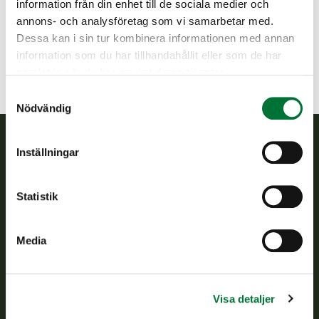
information från din enhet till de sociala medier och
050 5503357
annons- och analysföretag som vi samarbetar med.
helsinki@rhy.riista.fi
Dessa kan i sin tur kombinera informationen med annan
information som du har tillhandahållit eller som de har
samlat in när du har använt deras tjänster.
Samtyckesval
Nödvändig
Inställningar
Finlands viltcentral
Statistik
Finlands viltcentral främjar en hållbar vilthushållning, stöder
jaktvårdsföreningarnas verksamhet, ser till att viltpolitiken
verkställs och svarar för de offentliga förvaltningsuppgifter
Media
som föreskrivs.
Om oss
Visa detaljer
Kundtjänst