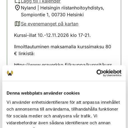
Lägg till i kalender
Nyland | Helsingin riistanhoitoyhdistys,
Sompiontie 1, 00730 Helsinki
Se evenemanget på kartan
(avautuu uuteen välilehteen)
Kurssi-illat 10.-12.11.2026 klo 17-21.
Ilmoittautuminen maksamalla kurssimaksu 80
€ linkistä:
https://www.eraverkko.fi/kauppa/kurssit/kurs
si-ilmoittautuminen-metsastajakurssi-10-11-
2026-17-00-metsastajatutkintokoulutus-10-
12-11-2026
Denna webbplats använder cookies
Kurssilaisella on varattu paikka tutkintoon
Vi använder enhetsidentifierare för att anpassa innehållet
16.11.2026.
och annonserna till användarna, tillhandahålla funktioner
för sociala medier och analysera vår trafik. Vi
Helsingfors jaktvårdsförening
vidarebefordrar även sådana identifierare och annan
Nyland