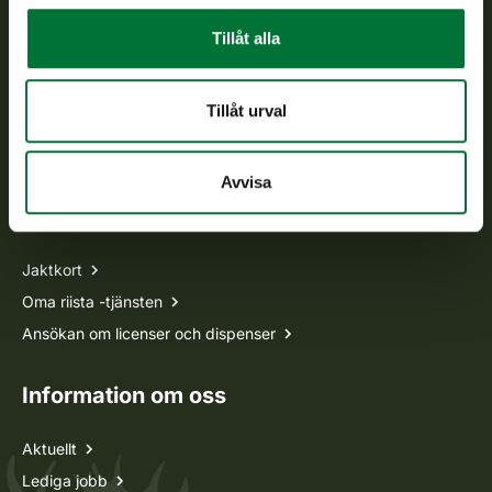
Tillåt alla
Vardagar kl. 9–15
tel. 029 431 2001
asiakaspalvelu@riista.fi
Tillåt urval
Ofta ställda frågor
Avvisa
Alla kontaktuppgifter
Jaktkort
Oma riista -tjänsten
Ansökan om licenser och dispenser
Information om oss
Aktuellt
Lediga jobb