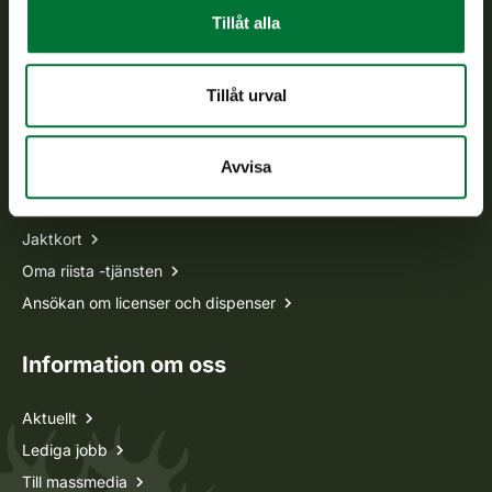
Vardagar kl. 9–15
Tillåt alla
tel. 029 431 2001
asiakaspalvelu@riista.fi
Tillåt urval
Ofta ställda frågor
Avvisa
Alla kontaktuppgifter
Jaktkort
Oma riista -tjänsten
Ansökan om licenser och dispenser
Information om oss
Aktuellt
Lediga jobb
Till massmedia