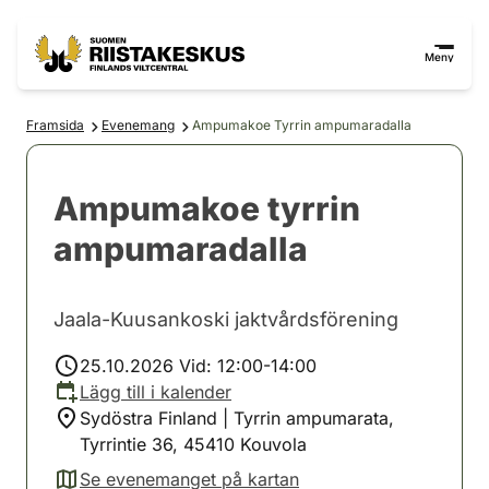
Hoppa till innehåll
Gå till webbplatskartan
Meny
Framsida
Evenemang
Ampumakoe Tyrrin ampumaradalla
Ampumakoe tyrrin
ampumaradalla
Jaala-Kuusankoski jaktvårdsförening
25.10.2026 Vid: 12:00-14:00
Lägg till i kalender
Sydöstra Finland | Tyrrin ampumarata,
Tyrrintie 36, 45410 Kouvola
Se evenemanget på kartan