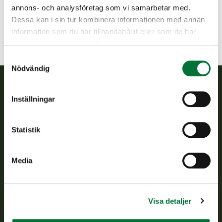
jaala-kuusankoski@rhy.riista.fi
annons- och analysföretag som vi samarbetar med.
Dessa kan i sin tur kombinera informationen med annan
information som du har tillhandahållit eller som de har
samlat in när du har använt deras tjänster.
Samtyckesval
Nödvändig
Finlands viltcentral
Inställningar
Finlands viltcentral främjar en hållbar vilthushållning, stöder
Statistik
jaktvårdsföreningarnas verksamhet, ser till att viltpolitiken
verkställs och svarar för de offentliga förvaltningsuppgifter
som föreskrivs.
Media
Om oss
Visa detaljer
Kundtjänst