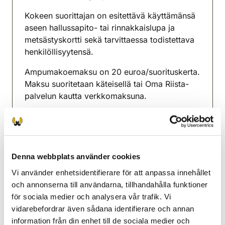
(avautuu uuteen välilehteen)
Kokeen suorittajan on esitettävä käyttämänsä
aseen hallussapito- tai rinnakkaislupa ja
metsästyskortti sekä tarvittaessa todistettava
henkilöllisyytensä.
Ampumakoemaksu on 20 euroa/suorituskerta.
Maksu suoritetaan käteisellä tai Oma Riista-
palvelun kautta verkkomaksuna.
Tapahtumassa on mahdollisuus suorittaa
myös jousiampumakoe.
Osoitetiedot: Tyrrintie 36, Kouvola
Denna webbplats använder cookies
Mahdolliset kyselyt Rauli Lonka 0405542488
Vi använder enhetsidentifierare för att anpassa innehållet
och annonserna till användarna, tillhandahålla funktioner
Jaala-Kuusankoski jaktvårdsförening
för sociala medier och analysera vår trafik. Vi
Sydöstra Finland
vidarebefordrar även sådana identifierare och annan
+358408478764
information från din enhet till de sociala medier och