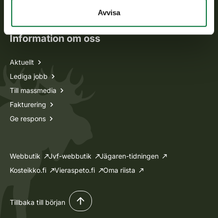
Ansökan om licenser och dispenser
Avvisa
Information om oss
Aktuellt
Lediga jobb
Till massmedia
Fakturering
Ge respons
Webbutik
Jvf-webbutik
Jägaren-tidningen
Kosteikko.fi
Vieraspeto.fi
Oma riista
Tillbaka till början