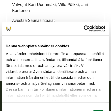
Valvojat Kari Uurinmäki, Ville Pölkki, Jari
Kantonen
Avustaa Saunasihtaajat
Karstula-Kyyjärvi jaktvårdsförening
Mellersta Finland
040 7048780
Denna webbplats använder cookies
karstula-kyyjarvi@rhy.riista.fi
Vi använder enhetsidentifierare för att anpassa innehållet
och annonserna till användarna, tillhandahålla funktioner
för sociala medier och analysera vår trafik. Vi
vidarebefordrar även sådana identifierare och annan
information från din enhet till de sociala medier och
annons- och analysföretag som vi samarbetar med.
Dessa kan i sin tur kombinera informationen med annan
information som du har tillhandahållit eller som de har
Finlands viltcentral
samlat in när du har använt deras tjänster.
Samtyckesval
Finlands viltcentral främjar en hållbar vilthushållning, stöder