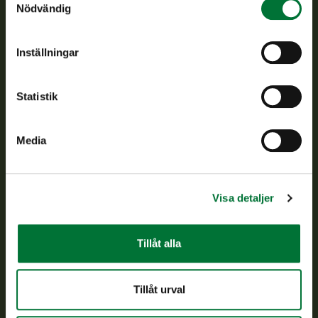
Nödvändig
jaktvårdsföreningarnas verksamhet, ser till att viltpolitiken
verkställs och svarar för de offentliga förvaltningsuppgifter
som föreskrivs.
Inställningar
Om oss
Statistik
Kundtjänst
Media
Vardagar kl. 9–15
tel. 029 431 2001
asiakaspalvelu@riista.fi
Visa detaljer
Ofta ställda frågor
Tillåt alla
Alla kontaktuppgifter
Tillåt urval
Jaktkort
Oma riista -tjänsten