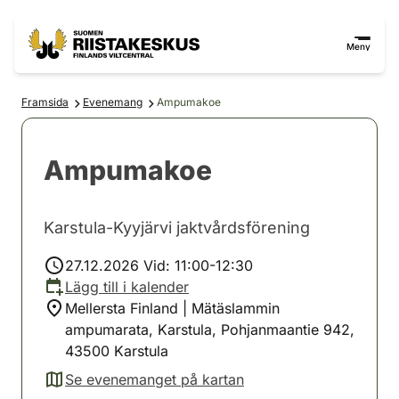
Hoppa till innehåll
Gå till webbplatskartan
Meny
Framsida
Evenemang
Ampumakoe
Ampumakoe
Karstula-Kyyjärvi jaktvårdsförening
27.12.2026 Vid: 11:00-12:30
Lägg till i kalender
Mellersta Finland | Mätäslammin
ampumarata, Karstula, Pohjanmaantie 942,
43500 Karstula
Se evenemanget på kartan
(avautuu uuteen välilehteen)