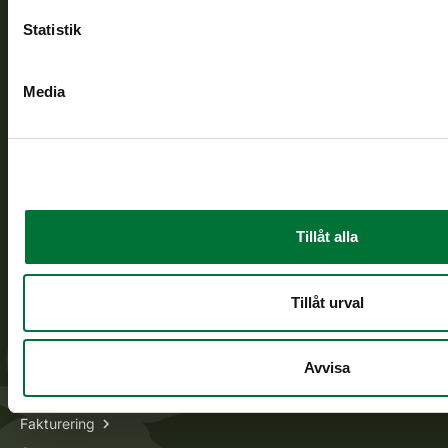
asiakaspalvelu@riista.fi
Statistik
Ofta ställda frågor
Media
Alla kontaktuppgifter
Jaktkort
Oma riista -tjänsten
Ansökan om licenser och dispenser
Tillåt alla
Information om oss
Tillåt urval
Aktuellt
Lediga jobb
Avvisa
Till massmedia
Fakturering