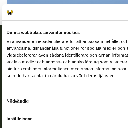
Bild: Harri Taavetti
Denna webbplats använder cookies
Vi använder enhetsidentifierare för att anpassa innehållet och
Finlands viltcentral
användarna, tillhandahålla funktioner för sociala medier och a
vidarebefordrar även sådana identifierare och annan informatio
Finlands viltcentral främjar en hållbar vilthushållning, stöder
sociala medier och annons- och analysföretag som vi samar
jaktvårdsföreningarnas verksamhet, ser till att viltpolitiken
sin tur kombinera informationen med annan information som du 
verkställs och svarar för de offentliga förvaltningsuppgifter
som de har samlat in när du har använt deras tjänster.
som föreskrivs.
Om oss
Samtyckesval
Nödvändig
Kundtjänst
Inställningar
Vardagar kl. 9–15
tel. 029 431 2001