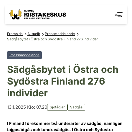
Hoppa till innehåll
Gå till webbplatskartan
Meny
Framsida
Aktuellt
Pressmeddelande
Sädgåsbytet i Östra och Sydöstra Finland 276 individer
Pressmeddelande
Sädgåsbytet i Östra och
Sydöstra Finland 276
individer
13.1.2025 Klo: 07.20
Sjöfåglar
Sädgås
I Finland förekommer två underarter av sädgås, nämligen
tajgasädgås och tundrasädgås. I Östra och Sydöstra