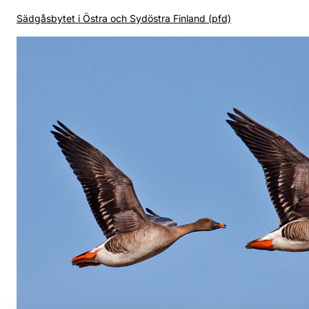
Sädgåsbytet i Östra och Sydöstra Finland (pfd)