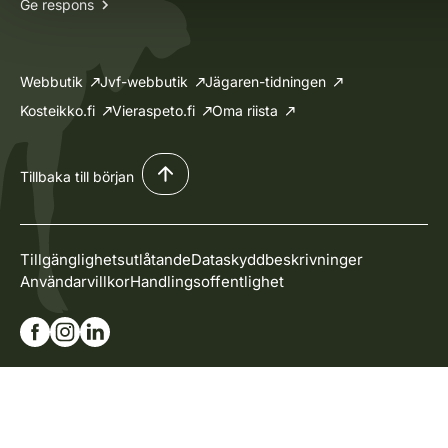
Ge respons
Webbutik
Jvf-webbutik
Jägaren-tidningen
Kosteikko.fi
Vieraspeto.fi
Oma riista
Tillbaka till början
Tillgänglighetsutlåtande
Dataskyddbeskrivninger
Användarvillkor
Handlingsoffentlighet
Gå till vår Facebook-sida
Gå till vår Instagram-sida
Gå till vår Linkedin-sida