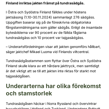
Finland inriktas jakten främst på tundrasädgås.
I Östra och Sydöstra Finland fälldes under höstens
jaktsäsong (1.10–30.11.2024) sammanlagt 276 sädgäss.
Uppgiften baserar sig på de föreskrivna obligatoriska
fångstanmälningarna som gäller sädgås. Enligt de insamlade
bytesbilderna var 90 procent av de fällda fåglarna
tundrasädgäss och 10 procent var tajgasädgäss.
– Underartsfördelningen visar att jakten genomförs hållbart,
säger jaktchef Mikael Luoma vid Finlands viltcentral.
Tundrasädgåsstammen som flyttar över Östra och Sydöstra
Finland skulle klara av ett hårdare jakttryck, men samtidigt
är det viktigt att se till att jakten inte riktas för starkt mot
tajgasädgåsen.
Underarterna har olika förekomst
och stamstorlek
Tundrasädgåsen häckar i Norra Ryssland och övervintrar
huvudsakligen i Holland och Tyskland. Underartens flyttrutt