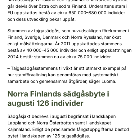
går delvis över östra och södra Finland. Underartens stam i
EU uppskattas bestå av cirka 650 000–880 000 individer
och dess utveckling pekar uppåt.
Stammen av tajgasädgås, som huvudsakligen förekommer i
Finland, Sverige, Danmark och Norra Ryssland, har ökat
enligt målsättningarna. År 2011 uppskattades stammens
bestå av 40 000–45 000 individer och enligt uppskattningen
2024 består stammen nu av cirka 75 000 individer.
– Tajgasädgåsstammens tillväxt är ett utmärkt exempel på
hur stamförvaltning kan genomföras med systematiskt
samarbete och gemensamma åtgärder, säger Luoma.
Norra Finlands sädgåsbyte i
augusti 126 individer
Sädgåsjakt bedrevs i augusti begränsat i landskapen
Lappland och Norra Österbotten samt i landskapet
Kajanaland. Enligt de preciserade fångstuppgifterna bestod
bytet i landskapen av 126 tajgasädgäss.