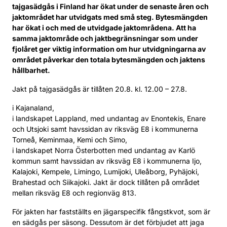
tajgasädgås i Finland har ökat under de senaste åren och
jaktområdet har utvidgats med små steg. Bytesmängden
har ökat i och med de utvidgade jaktområdena. Att ha
samma jaktområde och jaktbegränsningar som under
fjolåret ger viktig information om hur utvidgningarna av
området påverkar den totala bytesmängden och jaktens
hållbarhet.
Jakt på tajgasädgås är tillåten 20.8. kl. 12.00 – 27.8.
i Kajanaland,
i landskapet Lappland, med undantag av Enontekis, Enare
och Utsjoki samt havssidan av riksväg E8 i kommunerna
Torneå, Keminmaa, Kemi och Simo,
i landskapet Norra Österbotten med undantag av Karlö
kommun samt havssidan av riksväg E8 i kommunerna Ijo,
Kalajoki, Kempele, Limingo, Lumijoki, Uleåborg, Pyhäjoki,
Brahestad och Siikajoki. Jakt är dock tillåten på området
mellan riksväg E8 och regionväg 813.
För jakten har fastställts en jägarspecifik fångstkvot, som är
en sädgås per säsong. Dessutom är det förbjudet att jaga