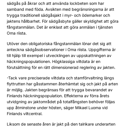
sädgås på åkrar och att använda lockbeten som har
samband med föda. Avsikten med begränsningarna är att
trygga traditionell sädgåsjakt i myr- och ödemarker och
jaktens hållbarhet. För sädgåsbyte gäller skyldighet att göra
fångstanmälan. Det är enklast att göra anmälan i tjänsten
Oma riista.
Utöver den obligatoriska fångstanmälan lönar det sig att
anteckna sädgåsobservationer i Oma riista. Uppgifterna är
till hjälp till exempel i utvecklingen av uppskattningen av
häckningspopulationen. Högklassiga viltdata är en
förutsättning för en rätt dimensionerad reglering av jakten.
-Tack vare preciserade viltdata och stamförvaltning längs
flyttrutten har gåsstammen återhämtat sig och jakt på arten
är möjlig. Jakten begränsas för att trygga bevarandet av
Finlands häckningspopulation. Effekterna av förra årets
utvidgning av jaktområdet på totalfångsten behöver följas
upp åtminstone under hösten, säger Mikael Luoma vid
Finlands viltcentral.
Liksom de senaste åren är jakt på den talrikare underarten