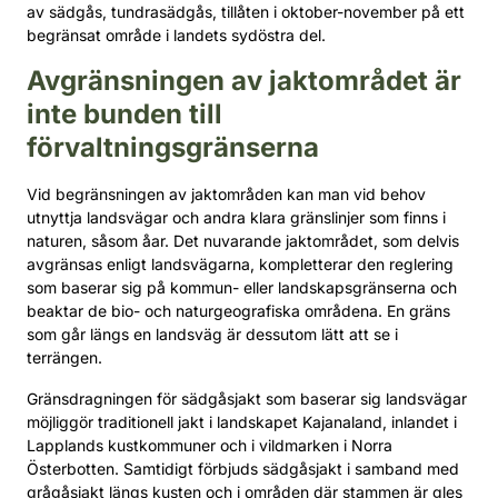
av sädgås, tundrasädgås, tillåten i oktober-november på ett
begränsat område i landets sydöstra del.
Avgränsningen av jaktområdet är
inte bunden till
förvaltningsgränserna
Vid begränsningen av jaktområden kan man vid behov
utnyttja landsvägar och andra klara gränslinjer som finns i
naturen, såsom åar. Det nuvarande jaktområdet, som delvis
avgränsas enligt landsvägarna, kompletterar den reglering
som baserar sig på kommun- eller landskapsgränserna och
beaktar de bio- och naturgeografiska områdena. En gräns
som går längs en landsväg är dessutom lätt att se i
terrängen.
Gränsdragningen för sädgåsjakt som baserar sig landsvägar
möjliggör traditionell jakt i landskapet Kajanaland, inlandet i
Lapplands kustkommuner och i vildmarken i Norra
Österbotten. Samtidigt förbjuds sädgåsjakt i samband med
grågåsjakt längs kusten och i områden där stammen är gles