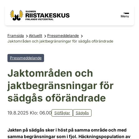
Hoppa till innehåll
Gå till webbplatskartan
Meny
Framsida
Aktuellt
Pressmeddelande
Jaktområden och jaktbegränsningar för sädgås oförändrade
Pressmeddelande
Jaktområden och
jaktbegränsningar för
sädgås oförändrade
19.8.2025 Klo: 06.00
Sjöfåglar
Sädgås
Jakten på sädgås sker i höst på samma område och med
samma begränsningar som i fjol. Häckningspopulation av