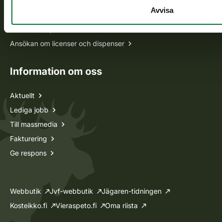
Avvisa
Jaktkort
Oma riista -tjänsten
Ansökan om licenser och dispenser
Information om oss
Aktuellt
Lediga jobb
Till massmedia
Fakturering
Ge respons
Webbutik
Jvf-webbutik
Jägaren-tidningen
Kosteikko.fi
Vieraspeto.fi
Oma riista