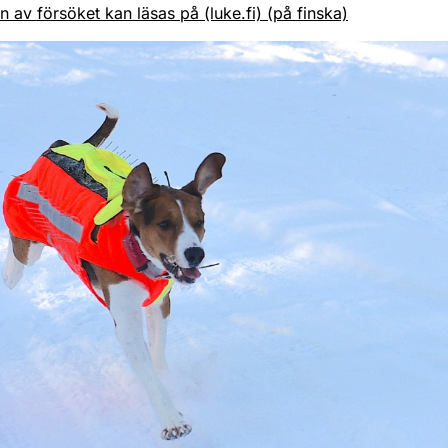
 av försöket kan läsas på (luke.fi) (på finska)