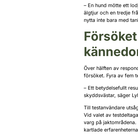
– En hund mötte ett lo
älgtjur och en tredje fr
nytta inte bara med tan
Försöket
kännedo
Över hälften av respon
försöket. Fyra av fem te
– Ett betydelsefullt r
skyddsvästar, säger Lyl
Till testanvändare utså
Vid valet av testdelta
varg på jaktområdena. 
kartlade erfarenheterna