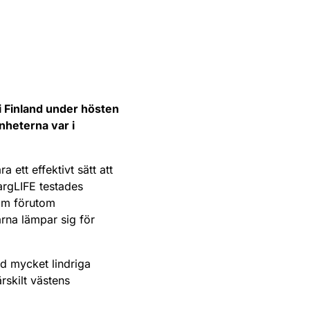
i Finland under hösten
nheterna var i
 ett effektivt sätt att
argLIFE testades
som förutom
rna lämpar sig för
d mycket lindriga
rskilt västens