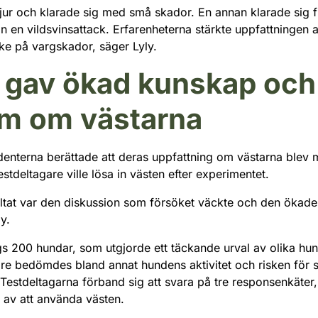
djur och klarade sig med små skador. En annan klarade sig f
ån en vildsvinsattack. Erfarenheterna stärkte uppfattningen at
ke på vargskador, säger Lyly.
 gav ökad kunskap och
m om västarna
denterna berättade att deras uppfattning om västarna blev 
stdeltagare ville lösa in västen efter experimentet.
esultat var den diskussion som försöket väckte och den öka
y.
gs 200 hundar, som utgjorde ett täckande urval av olika hu
gare bedömdes bland annat hundens aktivitet och risken för
Testdeltagarna förband sig att svara på tre responsenkäter
 av att använda västen.