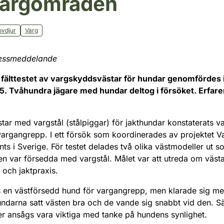
vargområden
ovdjur
Varg
ressmeddelande
 fälttestet av vargskyddsvästar för hundar genomfördes 
. Tvåhundra jägare med hundar deltog i försöket. Erfare
ar med vargstål (stålpiggar) för jakthundar konstaterats vara
rgangrepp. I ett försök som koordinerades av projektet V
s i Sverige. För testet delades två olika västmodeller ut 
en var försedda med vargstål. Målet var att utreda om västa
 och jaktpraxis.
s en västförsedd hund för vargangrepp, men klarade sig me
undarna satt västen bra och de vande sig snabbt vid den. Sä
xer ansågs vara viktiga med tanke på hundens synlighet.