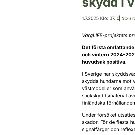
skydd i 
1.7.2025 Klo: 07.10
Stora r
VargLIFE-projektets p
Det första omfattande
och vintern 2024–2025
huvudsak positiva.
I Sverige har skyddsväst
skydda hundarna mot va
västmodeller som använt
stickskyddsmaterial äv
finländska förhållanden
Under försöket utsatte
skador. För de flesta h
signalfärger och refle