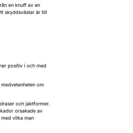
rån en knuff av en
t skyddsvästar är till
mer positiv i och med
de medvetenheten om
ndraser och jaktformer.
 skador orsakade av
, med vilka man