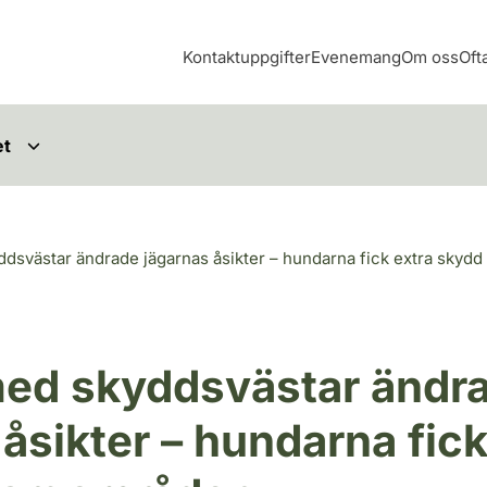
Kontaktuppgifter
Evenemang
Om oss
Oft
et
dsvästar ändrade jägarnas åsikter – hundarna fick extra skydd
ed skyddsvästar ändr
åsikter – hundarna fick