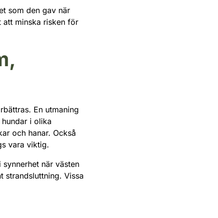
het som den gav när
 att minska risken för
m,
örbättras. En utmaning
 hundar i olika
ikar och hanar. Också
s vara viktig.
i synnerhet när västen
t strandsluttning. Vissa