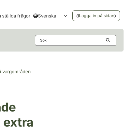
Svenska
a ställda frågor
Logga in på sidan
Öppna språkmenyn
Sök
 i vargområden
ade
 extra