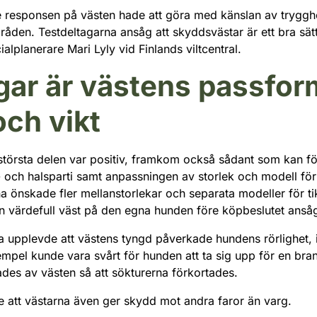
e responsen på västen hade att göra med känslan av trygg
åden. Testdeltagarna ansåg att skyddsvästar är ett bra sätt
alplanerare Mari Lyly vid Finlands viltcentral.
ar är västens passfor
och vikt
l största delen var positiv, framkom också sådant som kan f
- och halsparti samt anpassningen av storlek och modell för
na önskade fler mellanstorlekar och separata modeller för t
n värdefull väst på den egna hunden före köpbeslutet ansåg
a upplevde att västens tyngd påverkade hundens rörlighet, 
xempel kunde vara svårt för hunden att ta sig upp för en bran
des av västen så att sökturerna förkortades.
 att västarna även ger skydd mot andra faror än varg.