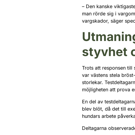
– Den kanske viktigast
man rörde sig i vargomr
vargskador, säger speci
Utmaning
styvhet 
Trots att responsen til
var västens stela bröst
storlekar. Testdeltagar
möjligheten att prova e
En del av testdeltagarn
blev blöt, då det till e
hundars arbete påverka
Deltagarna observerade