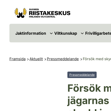
Hoppa till innehåll
Gå till webbplatskartan
Jaktinformation
Viltkunskap
Frivilligarbet
Framsida
Aktuellt
Pressmeddelande
Försök med skyd
Pressmeddelande
Försök m
jägarnas 