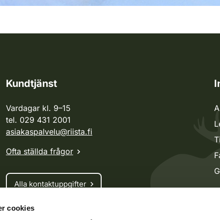
Kundtjänst
I
Vardagar kl. 9–15
A
tel. 029 431 2001
L
asiakaspalvelu@riista.fi
T
Ofta ställda frågor
F
G
Alla kontaktuppgifter
r cookies
Jaktkort