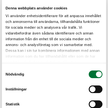
Mellersta Österbotten och Södra Österbotten, Mellersta
Finland, Norra Savolax, Södra Savolax och Norra
Denna webbplats använder cookies
Karelen,
Vi använder enhetsidentifierare för att anpassa innehållet
den 15 juni och den 31 oktober i andra områden än de
och annonserna till användarna, tillhandahålla funktioner
som nämns i 1–3 punkten.
för sociala medier och analysera vår trafik. Vi
Under de ovan nämnda tidsintervallen behövs inte
vidarebefordrar även sådana identifierare och annan
viltcentralens dispens.
information från din enhet till de sociala medier och
annons- och analysföretag som vi samarbetar med.
Dessa kan i sin tur kombinera informationen med annan
Licenser och dispenser söks i första hand i
information som du har tillhandahållit eller som de har
tjänsten Oma riista. För att göra ansökan behövs
samlat in när du har använt deras tjänster.
Oma riista-koder, som vid behov kan skapas på
Samtyckesval
Oma riista-tjänstens webbplats.
Nödvändig
Inställningar
Om det inte är möjligt att ansöka om dispens i Oma riista-
tjänsten kan ansökan göras på blankett.
Ansökningsblankett för dispens 41 d § (pdf)
Statistik