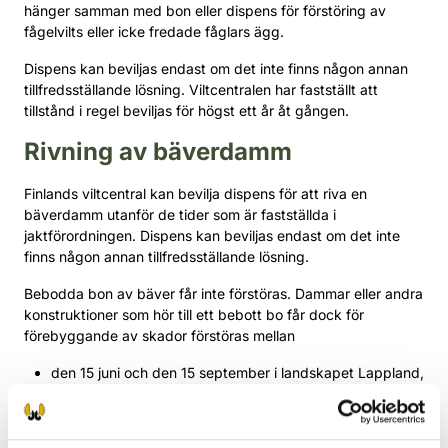
hänger samman med bon eller dispens för förstöring av
fågelvilts eller icke fredade fåglars ägg.
Dispens kan beviljas endast om det inte finns någon annan
tillfredsställande lösning. Viltcentralen har fastställt att
tillstånd i regel beviljas för högst ett år åt gången.
Rivning av bäverdamm
Finlands viltcentral kan bevilja dispens för att riva en
bäverdamm utanför de tider som är fastställda i
jaktförordningen. Dispens kan beviljas endast om det inte
finns någon annan tillfredsställande lösning.
Bebodda bon av bäver får inte förstöras. Dammar eller andra
konstruktioner som hör till ett bebott bo får dock för
förebyggande av skador förstöras mellan
den 15 juni och den 15 september i landskapet Lappland,
den 15 juni och den 30 september i landskapen Norra
Österbotten och Kajanaland,
den 15 juni och den 15 oktober i landskapen Österbotten,